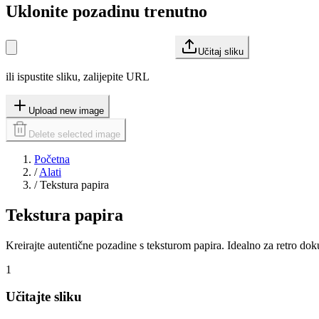
Uklonite pozadinu trenutno
Učitaj sliku
ili ispustite sliku, zalijepite URL
Upload new image
Delete selected image
Početna
/
Alati
/
Tekstura papira
Tekstura papira
Kreirajte autentične pozadine s teksturom papira. Idealno za retro do
1
Učitajte sliku