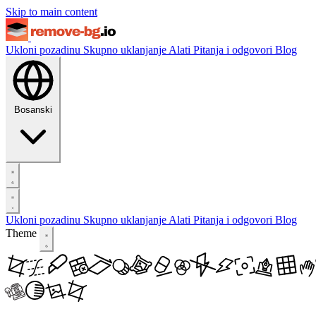
Skip to main content
Ukloni pozadinu
Skupno uklanjanje
Alati
Pitanja i odgovori
Blog
Bosanski
Ukloni pozadinu
Skupno uklanjanje
Alati
Pitanja i odgovori
Blog
Theme