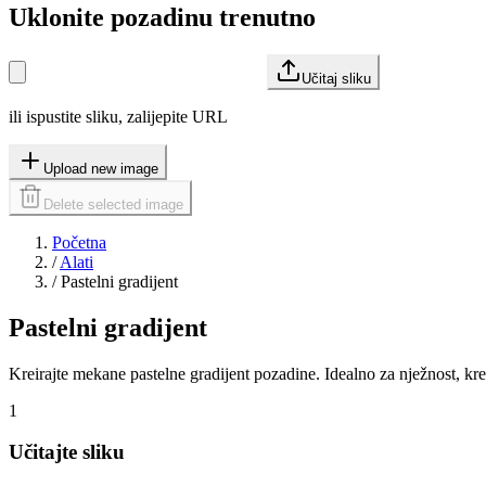
Uklonite pozadinu trenutno
Učitaj sliku
ili ispustite sliku, zalijepite URL
Upload new image
Delete selected image
Početna
/
Alati
/
Pastelni gradijent
Pastelni gradijent
Kreirajte mekane pastelne gradijent pozadine. Idealno za nježnost, krea
1
Učitajte sliku