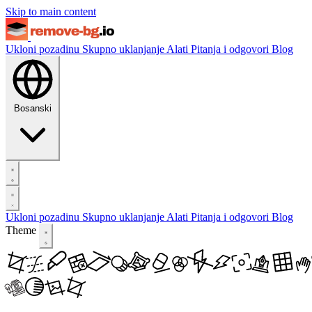
Skip to main content
Ukloni pozadinu
Skupno uklanjanje
Alati
Pitanja i odgovori
Blog
Bosanski
Ukloni pozadinu
Skupno uklanjanje
Alati
Pitanja i odgovori
Blog
Theme