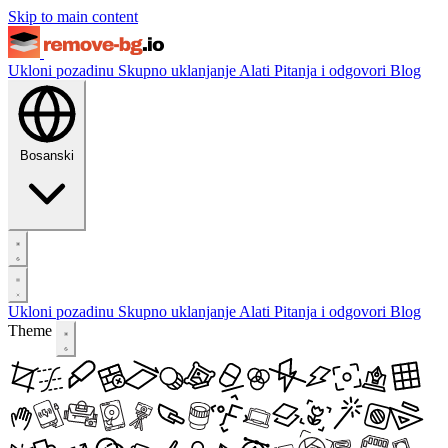
Skip to main content
Ukloni pozadinu
Skupno uklanjanje
Alati
Pitanja i odgovori
Blog
Bosanski
Ukloni pozadinu
Skupno uklanjanje
Alati
Pitanja i odgovori
Blog
Theme