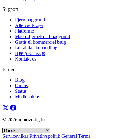
Support
Fjern baggrund
Alle værktøjer
Platforme
Masse-fjernelse af baggrund
Gratis til kommerciel brug
Lokal databehandling
Hjælp & FAQs
Kontakt os
Firma
Blog
Om os
Status
Mediepakke
© 2026 remove-bg.io
Servicevilkår
Privatlivspolitik
General Terms