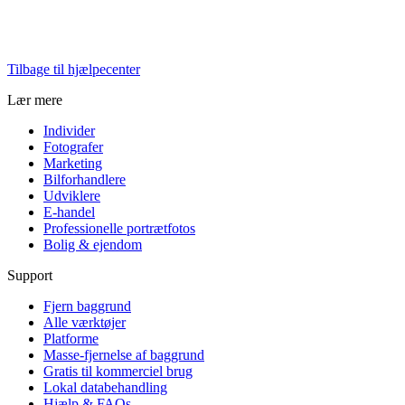
Tilbage til hjælpecenter
Lær mere
Individer
Fotografer
Marketing
Bilforhandlere
Udviklere
E-handel
Professionelle portrætfotos
Bolig & ejendom
Support
Fjern baggrund
Alle værktøjer
Platforme
Masse-fjernelse af baggrund
Gratis til kommerciel brug
Lokal databehandling
Hjælp & FAQs