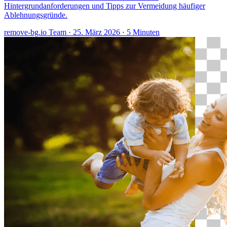
Hintergrundanforderungen und Tipps zur Vermeidung häufiger
Ablehnungsgründe.
remove-bg.io Team
·
25. März 2026
·
5 Minuten