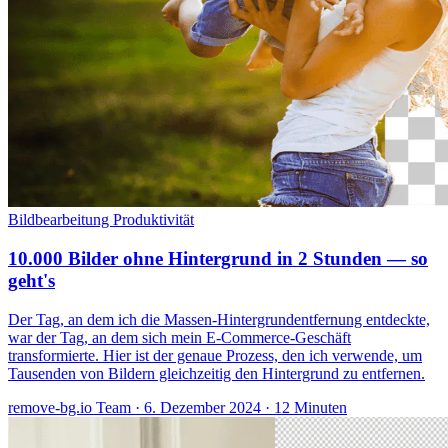
Bildbearbeitung
Produktivität
10.000 Bilder ohne Hintergrund in 2 Stunden — so
geht's
Der Tag, an dem ich die Massen-Hintergrundentfernung entdeckte,
war der Tag, an dem sich mein E-Commerce-Geschäft
transformierte. Hier ist der genaue Prozess, den ich verwende, um
Tausenden von Bildern gleichzeitig den Hintergrund zu entfernen.
remove-bg.io Team
·
6. Dezember 2024
·
12 Minuten