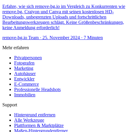
Erfahre, wie sich remove-bg.io im Vergleich zu Konkurrenten wie
remove.bg, Craiyon und Canva mit seinen kostenlosen HD-
Downloads, unbegrenzten Uploads und fortschrittlichen
Bearbeitungswerkzeugen schlägt. Keine Größenbeschränkungen,
keine Anmeldung erforderlich!
remove-bg.io Team
·
25. November 2024
·
7 Minuten
Mehr erfahren
Privatpersonen
Fotografen
Marketing
Autohäuser
Entwickler
E-Commerce
Professionelle Headshots
Immobilien
Support
Hintergrund entfernen
Alle Werkzeuge
Plattformen & Marktplätze
Maßen-Hintergrundentferner