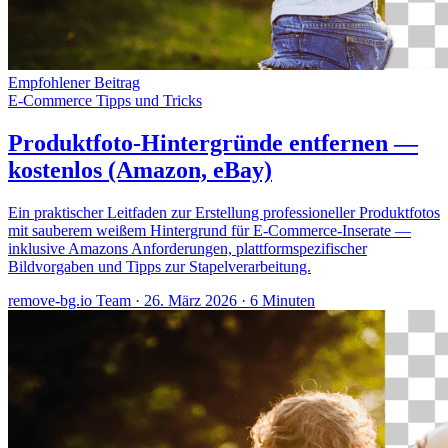
Empfohlener Beitrag
E-Commerce
Tipps und Tricks
Produktfoto-Hintergründe entfernen —
kostenlos (Amazon, eBay)
Ein praktischer Leitfaden zur Erstellung professioneller Produktfotos
mit sauberem weißem Hintergrund für E-Commerce-Inserate —
inklusive Amazons Anforderungen, plattformspezifischer
Bildvorgaben und Tipps zur Stapelverarbeitung.
remove-bg.io Team
·
26. März 2026
·
6 Minuten