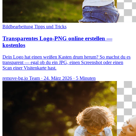
Bildbearbeitung
Tipps und Tricks
Transparentes Logo-PNG online erstellen —
kostenlos
Dein Logo hat einen weißen Kasten drum herum? So machst du es
transparent — egal ob du ein JPG, einen Screenshot oder einen
Scan einer Visitenkarte hast.
remove-bg.io Team
·
24. März 2026
·
5 Minuten