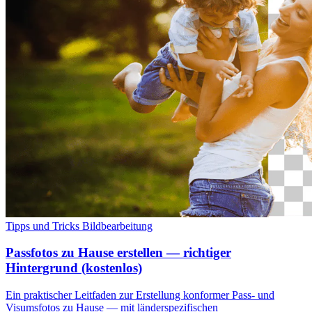
Tipps und Tricks
Bildbearbeitung
Passfotos zu Hause erstellen — richtiger
Hintergrund (kostenlos)
Ein praktischer Leitfaden zur Erstellung konformer Pass- und
Visumsfotos zu Hause — mit länderspezifischen