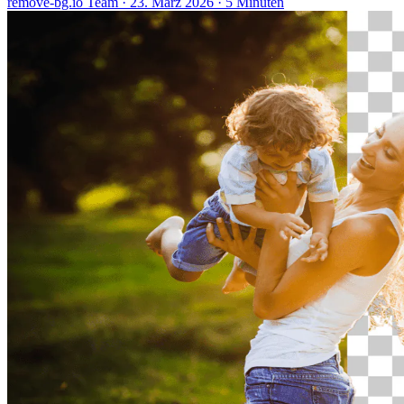
remove-bg.io Team
·
23. März 2026
·
5 Minuten