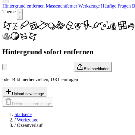
Hintergrund entfernen
Massenentferner
Werkzeuge
Häufige Fragen
B
Theme
Hintergrund sofort entfernen
Bild hochladen
oder Bild hierher ziehen, URL einfügen
Upload new image
Delete selected image
Startseite
/
Werkzeuge
/
Ozeanverlauf