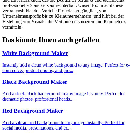
professionelle Standards aufrechterhält. Unser Tool macht diese
vertrauensbildenden Vorteile für jeden zugänglich, von
Unternehmensprofis bis zu Kleinunternehmern, und hilft bei der
Erstellung von Visuals, die Vertrauen inspirieren und Kompetenz
vermitteln.
Das könnte Ihnen auch gefallen
White Background Maker
Instantly add a clean white background to any image. Perfect for e-
commerce, product photos, and pro...
Black Background Maker
Add a sleek black background to any image instantly. Perfect for
dramatic photos, professional heads...
Red Background Maker
Add a vibrant red background to any image instantly. Perfect for
social media, presentations, and cr...