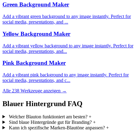
Green Background Maker
Add a vibrant green background to any image instantly. Perfect for
social media, presentations, and ...
Yellow Background Maker
Add a vibrant yellow background to any image instantly. Perfect for
social media, presentations, and...
Pink Background Maker
Add a vibrant pink background to any image instantly. Perfect for
social media, presentations, and c...
Alle 238 Werkzeuge anzeigen →
Blauer Hintergrund FAQ
Welcher Blauton funktioniert am besten?
+
Sind blaue Hintergründe gut für Branding?
+
Kann ich spezifische Marken-Blautöne anpassen?
+