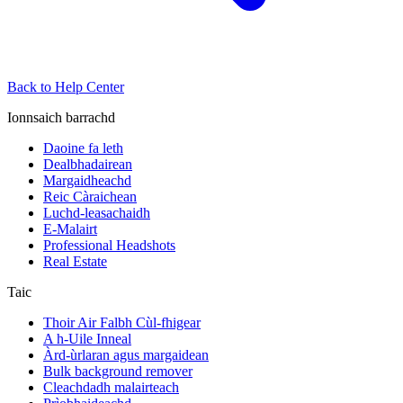
Back to Help Center
Ionnsaich barrachd
Daoine fa leth
Dealbhadairean
Margaidheachd
Reic Càraichean
Luchd-leasachaidh
E-Malairt
Professional Headshots
Real Estate
Taic
Thoir Air Falbh Cùl-fhigear
A h-Uile Inneal
Àrd-ùrlaran agus margaidean
Bulk background remover
Cleachdadh malairteach