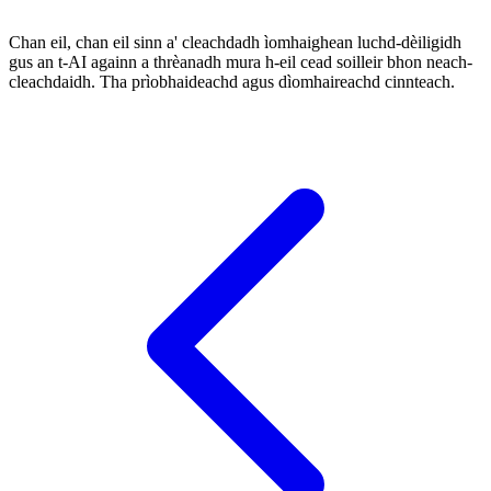
Chan eil, chan eil sinn a' cleachdadh ìomhaighean luchd-dèiligidh
gus an t-AI againn a thrèanadh mura h-eil cead soilleir bhon neach-
cleachdaidh. Tha prìobhaideachd agus dìomhaireachd cinnteach.