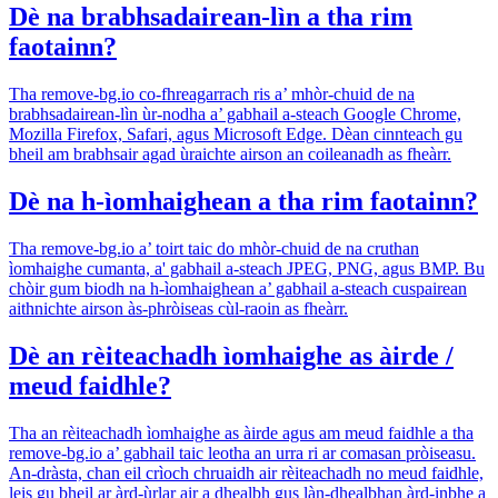
Dè na brabhsadairean-lìn a tha rim
faotainn?
Tha remove-bg.io co-fhreagarrach ris a’ mhòr-chuid de na
brabhsadairean-lìn ùr-nodha a’ gabhail a-steach Google Chrome,
Mozilla Firefox, Safari, agus Microsoft Edge. Dèan cinnteach gu
bheil am brabhsair agad ùraichte airson an coileanadh as fheàrr.
Dè na h-ìomhaighean a tha rim faotainn?
Tha remove-bg.io a’ toirt taic do mhòr-chuid de na cruthan
ìomhaighe cumanta, a' gabhail a-steach JPEG, PNG, agus BMP. Bu
chòir gum biodh na h-ìomhaighean a’ gabhail a-steach cuspairean
aithnichte airson às-phròiseas cùl-raoin as fheàrr.
Dè an rèiteachadh ìomhaighe as àirde /
meud faidhle?
Tha an rèiteachadh ìomhaighe as àirde agus am meud faidhle a tha
remove-bg.io a’ gabhail taic leotha an urra ri ar comasan pròiseasu.
An-dràsta, chan eil crìoch chruaidh air rèiteachadh no meud faidhle,
leis gu bheil ar àrd-ùrlar air a dhealbh gus làn-dhealbhan àrd-inbhe a