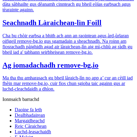
dàta sàbhailte gus dèanamh cinnteach gu bheil eòlas earbsach agus
tèarainte againn.
Seachnadh Làraichean-lìn Foill
Cha bu chòir earbsa a bhith ach ann an raointean agus àrd-ùrlaran
oifigeil remove-bg.io gus sgamadain a sheachnadh. Na roinn am
fiosrachadh pàighidh agad air làraichean-lìn aig mì-chliù ag ràdh gu
bheil iad a' tabhann seirbheisean remove-bg.io.
Ag iomadachadh remove-bg.io
Ma tha thu amharasach gu bheil làraich-lìn no app a’ cur an cèill iad
fhèin mar remove-bg.io, cuir fios chun sgioba taic againn gus ar
luchd-cleachdaidh a dhìon.
Ionnsaich barrachd
Daoine fa leth
Dealbhadairean
Margaidheachd
Reic Càraichean
Luchd-leasachaidh