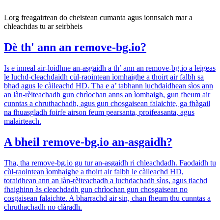
Lorg freagairtean do cheistean cumanta agus ionnsaich mar a
chleachdas tu ar seirbheis
Dè th' ann an remove-bg.io?
Is e inneal air-loidhne an-asgaidh a th’ ann an remove-bg.io a leigeas
le luchd-cleachdaidh cùl-raointean ìomhaighe a thoirt air falbh sa
bhad agus le càileachd HD. Tha e a’ tabhann luchdaidhean sìos ann
an làn-rèiteachadh gun chrìochan anns an ìomhaigh, gun fheum air
cunntas a chruthachadh, agus gun chosgaisean falaichte, ga fhàgail
na fhuasgladh foirfe airson feum pearsanta, proifeasanta, agus
malairteach.
A bheil remove-bg.io an-asgaidh?
Tha, tha remove-bg.io gu tur an-asgaidh ri chleachdadh. Faodaidh tu
cùl-raointean ìomhaighe a thoirt air falbh le càileachd HD,
toraidhean ann an làn-rèiteachadh a luchdachadh sìos, agus tlachd
fhaighinn às cleachdadh gun chrìochan gun chosgaisean no
cosgaisean falaichte. A bharrachd air sin, chan fheum thu cunntas a
chruthachadh no clàradh.