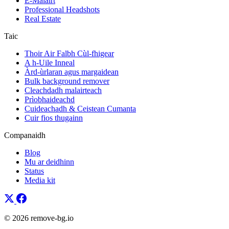
E-Malairt
Professional Headshots
Real Estate
Taic
Thoir Air Falbh Cùl-fhigear
A h-Uile Inneal
Àrd-ùrlaran agus margaidean
Bulk background remover
Cleachdadh malairteach
Prìobhaideachd
Cuideachadh & Ceistean Cumanta
Cuir fios thugainn
Companaidh
Blog
Mu ar deidhinn
Status
Media kit
© 2026 remove-bg.io