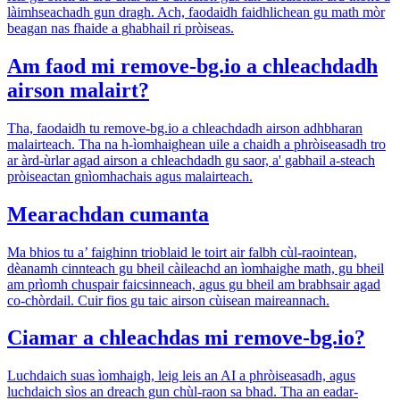
làimhseachadh gun dragh. Ach, faodaidh faidhlichean gu math mòr
beagan nas fhaide a ghabhail ri pròiseas.
Am faod mi remove-bg.io a chleachdadh
airson malairt?
Tha, faodaidh tu remove-bg.io a chleachdadh airson adhbharan
malairteach. Tha na h-ìomhaighean uile a chaidh a phròiseasadh tro
ar àrd-ùrlar agad airson a chleachdadh gu saor, a' gabhail a-steach
pròiseactan gnìomhachais agus malairteach.
Mearachdan cumanta
Ma bhios tu a’ faighinn trioblaid le toirt air falbh cùl-raointean,
dèanamh cinnteach gu bheil càileachd an ìomhaighe math, gu bheil
am prìomh chuspair faicsinneach, agus gu bheil am brabhsair agad
co-chòrdail. Cuir fios gu taic airson cùisean maireannach.
Ciamar a chleachdas mi remove-bg.io?
Luchdaich suas ìomhaigh, leig leis an AI a phròiseasadh, agus
luchdaich sìos an dreach gun chùl-raon sa bhad. Tha an eadar-