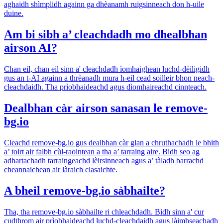
aghaidh shìmplidh againn ga dhèanamh ruigsinneach don h-uile
duine.
Am bi sibh a’ cleachdadh mo dhealbhan
airson AI?
Chan eil, chan eil sinn a' cleachdadh ìomhaighean luchd-dèiligidh
gus an t-AI againn a thrèanadh mura h-eil cead soilleir bhon neach-
cleachdaidh. Tha prìobhaideachd agus dìomhaireachd cinnteach.
Dealbhan càr airson sanasan le remove-
bg.io
Cleachd remove-bg.io gus dealbhan càr glan a chruthachadh le bhith
a’ toirt air falbh cùl-raointean a tha a’ tarraing aire. Bidh seo ag
adhartachadh tarraingeachd lèirsinneach agus a’ tàladh barrachd
cheannaichean air làraich clasaichte.
A bheil remove-bg.io sàbhailte?
Tha, tha remove-bg.io sàbhailte ri chleachdadh. Bidh sinn a' cur
cudthrom air prìobhaideachd luchd-cleachdaidh agus làimhseachadh