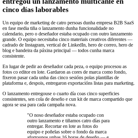
entregou un lanzamento multicanle en
cinco días laborables
Un equipo de marketing de catro persoas dunha empresa B2B SaaS
en fase media tiña o lanzamento dunha funcionalidade no
calendario, pero o deseñador estaba ocupado con outro lanzamento
grande. O equipo necesitaba cinco materiais creativos diferentes —
cadrado de Instagram, vertical de LinkedIn, hero de correo, hero de
blog e bandeira da páxina principal — todos cunha marca
consistente.
En lugar de pedir ao deseñador cada peza, o equipo procesou as
fotos co editor en lote. Gardaron as cores de marca como fondo,
fixeron pasar cada unha das cinco sesións polas plantillas de
plataforma e, despois, entregaron exportacións listas para marketing.
O lanzamento entregouse o cuarto día coas cinco superficies
consistentes, sen cola de deseño e cun kit de marca compartido que
agora se usa para cada campaña nova.
"O noso deseñador estaba ocupado con
outro lanzamento e tiñamos catro días para
entregar. Recortar en lote as fotos do
equipo e poñelas sobre o fondo da marca
aforrounos unhas 16 horas de deseño — e