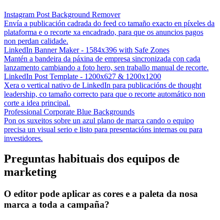
Instagram Post Background Remover
Envía a publicación cadrada do feed co tamaño exacto en píxeles da
plataforma e o recorte xa encadrado, para que os anuncios pagos
non perdan calidade.
LinkedIn Banner Maker - 1584x396 with Safe Zones
Mantén a bandeira da páxina de empresa sincronizada con cada
lanzamento cambiando a foto hero, sen traballo manual de recorte.
LinkedIn Post Template - 1200x627 & 1200x1200
Xera o vertical nativo de LinkedIn para publicacións de thought
leadership, co tamaño correcto para que o recorte automático non
corte a idea principal.
Professional Corporate Blue Backgrounds
Pon os suxeitos sobre un azul plano de marca cando o equipo
precisa un visual serio e listo para presentacións internas ou para
investidores.
Preguntas habituais dos equipos de
marketing
O editor pode aplicar as cores e a paleta da nosa
marca a toda a campaña?