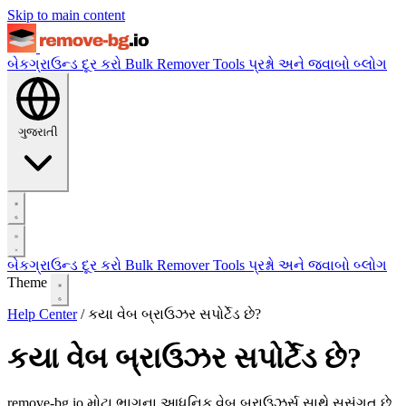
Skip to main content
બેકગ્રાઉન્ડ દૂર કરો
Bulk Remover
Tools
પ્રશ્નો અને જવાબો
બ્લોગ
ગુજરાતી
બેકગ્રાઉન્ડ દૂર કરો
Bulk Remover
Tools
પ્રશ્નો અને જવાબો
બ્લોગ
Theme
Help Center
/
કયા વેબ બ્રાઉઝર સપોર્ટેડ છે?
કયા વેબ બ્રાઉઝર સપોર્ટેડ છે?
remove-bg.io મોટા ભાગના આધુનિક વેબ બ્રાઉઝર્સ સાથે સુસંગત છે