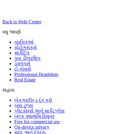
Back to Help Center
વધુ જાણો
વ્યક્તિઓ
ફોટોગ્રાફરો
માર્કેટિંગ
કાર ડીલરશિપ
ડેવલપર્સ
ઈ-કોમર્સ
Professional Headshots
Real Estate
સહાય
બેકગ્રાઉન્ડ દૂર કરો
બધા ટૂલ્સ
પ્લેટફોર્મ્સ અને માર્કેટપ્લેસ
બલ્ક પૃષ્ઠભૂમિ રિમૂવર
Free for commercial use
On-device privacy
મદદ અને FAQs