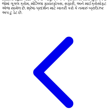
જેમાં ગૂગલ ક્રોમ, મોઝિલા ફાયરફોક્સ, સફારી, અને માઈક્રોસોફ્ટ
એજ સામેલ છે. શ્રેષ્ઠ પ્રદર્શન માટે ખાતરી કરો કે તમારું બ્રાઉઝર
અપ ટુ ડેટ છે.