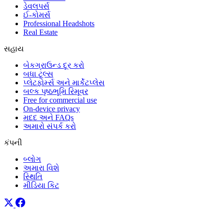
ડેવલપર્સ
ઈ-કોમર્સ
Professional Headshots
Real Estate
સહાય
બેકગ્રાઉન્ડ દૂર કરો
બધા ટૂલ્સ
પ્લેટફોર્મ્સ અને માર્કેટપ્લેસ
બલ્ક પૃષ્ઠભૂમિ રિમૂવર
Free for commercial use
On-device privacy
મદદ અને FAQs
અમારો સંપર્ક કરો
કંપની
બ્લોગ
અમારા વિશે
સ્થિતિ
મીડિયા કિટ