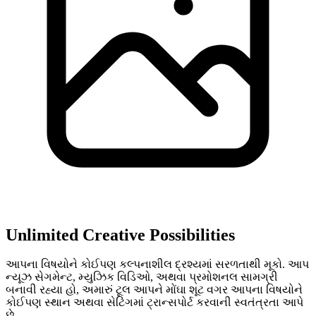
Unlimited Creative Possibilities
આપના વિષયોને કોઈપણ કલ્પનાશીલ દ્રશ્યમાં સરળતાથી મૂકો. આપ
ન્યૂઝ સેગમેન્ટ, મ્યુઝિક વિડિઓ, અથવા પ્રમોશનલ સામગ્રી
બનાવી રહ્યા હો, અમારું ટૂલ આપને મોંઘા શૂટ વગર આપના વિષયોને
કોઈપણ સ્થાન અથવા સેટિંગમાં ટ્રાન્સપોર્ટ કરવાની સ્વતંત્રતા આપે
છે.