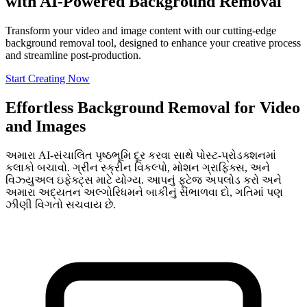
with AI-Powered Background Removal
Transform your video and image content with our cutting-edge
background removal tool, designed to enhance your creative process
and streamline post-production.
Start Creating Now
Effortless Background Removal for Video
and Images
અમારા AI-સંચાલિત પૃષ્ઠભૂમિ દૂર કરવા સાથે પોસ્ટ-પ્રોડક્શનમાં
કલાકો બચાવો. ગ્રીન સ્ક્રીન વિકલ્પો, મોશન ગ્રાફિક્સ, અને
વિઝ્યુઅલ ઇફેક્ટ્સ માટે યોગ્ય. આપનું ફૂટેજ અપલોડ કરો અને
અમારા અદ્યતન અલ્ગોરિધમને બાકીનું સંભાળવા દો, ગતિમાં પણ
ઝીણી વિગતો સચવાય છે.