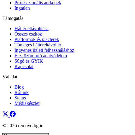
Professzionális arcképek
Ingatlan
Támogatás
Háttér eltávolítása
Összes eszköz
Platformok és piacterek
Tömeges háttéreltávolító
Ingyenes üzleti felhasználáshoz
Eszközön futó adatvédelem
Súgó és GYIK
Kapcsolat
Vállalat
Blog
Rólunk
Status
Médiakészlet
© 2026 remove-bg.io