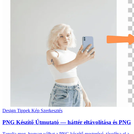
Design Tippek
Kép Szerkesztés
PNG Készítő Útmutató — háttér eltávolítása és PNG
Tanulja meg, hogyan válhat a PNG készítő mesterévé, távolítsa el a