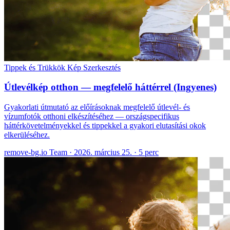
Tippek és Trükkök
Kép Szerkesztés
Útlevélkép otthon — megfelelő háttérrel (Ingyenes)
Gyakorlati útmutató az előírásoknak megfelelő útlevél- és
vízumfotók otthoni elkészítéséhez — országspecifikus
háttérkövetelményekkel és tippekkel a gyakori elutasítási okok
elkerüléséhez.
remove-bg.io Team
·
2026. március 25.
·
5 perc