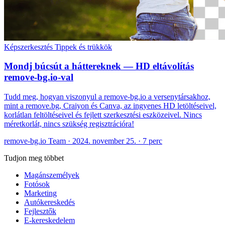
Képszerkesztés
Tippek és trükkök
Mondj búcsút a háttereknek — HD eltávolítás
remove-bg.io-val
Tudd meg, hogyan viszonyul a remove-bg.io a versenytársakhoz,
mint a remove.bg, Craiyon és Canva, az ingyenes HD letöltéseivel,
korlátlan feltöltéseivel és fejlett szerkesztési eszközeivel. Nincs
méretkorlát, nincs szükség regisztrációra!
remove-bg.io Team
·
2024. november 25.
·
7 perc
Tudjon meg többet
Magánszemélyek
Fotósok
Marketing
Autókereskedés
Fejlesztők
E-kereskedelem