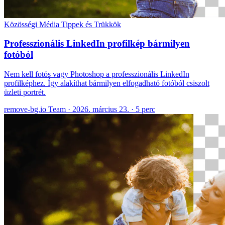
Közösségi Média
Tippek és Trükkök
Professzionális LinkedIn profilkép bármilyen
fotóból
Nem kell fotós vagy Photoshop a professzionális LinkedIn
profilképhez. Így alakíthat bármilyen elfogadható fotóból csiszolt
üzleti portrét.
remove-bg.io Team
·
2026. március 23.
·
5 perc