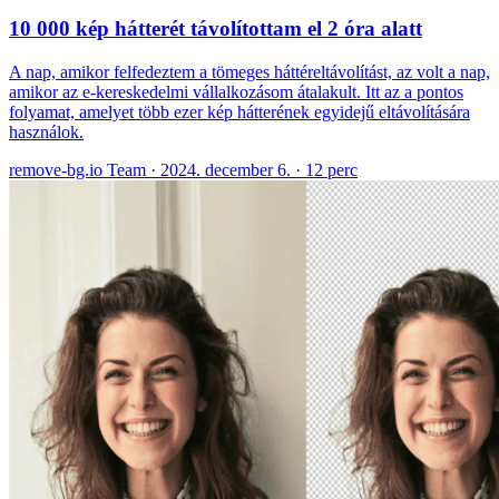
10 000 kép hátterét távolítottam el 2 óra alatt
A nap, amikor felfedeztem a tömeges háttéreltávolítást, az volt a nap,
amikor az e-kereskedelmi vállalkozásom átalakult. Itt az a pontos
folyamat, amelyet több ezer kép hátterének egyidejű eltávolítására
használok.
remove-bg.io Team
·
2024. december 6.
·
12 perc