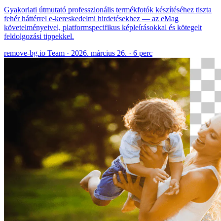
Gyakorlati útmutató professzionális termékfotók készítéséhez tiszta
fehér háttérrel e-kereskedelmi hirdetésekhez — az eMag
követelményeivel, platformspecifikus képleírásokkal és kötegelt
feldolgozási tippekkel.
remove-bg.io Team
·
2026. március 26.
·
6 perc