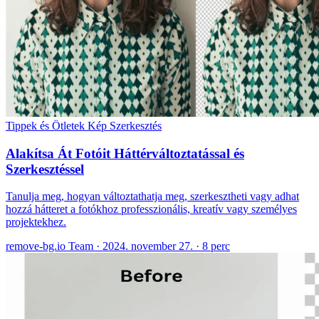
Tippek és Ötletek
Kép Szerkesztés
Alakítsa Át Fotóit Háttérváltoztatással és
Szerkesztéssel
Tanulja meg, hogyan változtathatja meg, szerkesztheti vagy adhat
hozzá hátteret a fotókhoz professzionális, kreatív vagy személyes
projektekhez.
remove-bg.io Team
·
2024. november 27.
·
8 perc