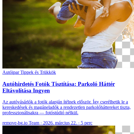
Autóipar
Tippek és Trükkök
Autóhirdetés Fotók Tisztítása: Parkoló Háttér
Eltávolítása Ingyen
Az autóvásárlók a fotók alapján ítélnek először. Így cserélhetik le a
kereskedések és magáneladók a rendezetlen parkolóháttereket tiszta,
professzionálisakra — fotóstúdió nélkül.
remove-bg.io Team
·
2026. március 22.
·
5 perc