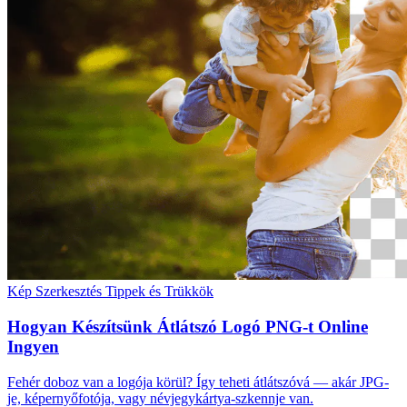
Kép Szerkesztés
Tippek és Trükkök
Hogyan Készítsünk Átlátszó Logó PNG-t Online
Ingyen
Fehér doboz van a logója körül? Így teheti átlátszóvá — akár JPG-
je, képernyőfotója, vagy névjegykártya-szkennje van.