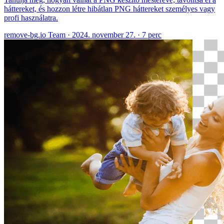
háttereket, és hozzon létre hibátlan PNG háttereket személyes vagy
profi használatra.
remove-bg.io Team
·
2024. november 27.
·
7 perc