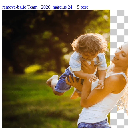
remove-bg.io Team
·
2026. március 24.
·
5 perc