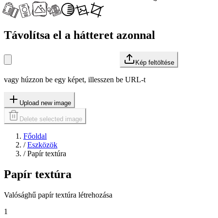
Távolítsa el a hátteret azonnal
Kép feltöltése
vagy húzzon be egy képet, illesszen be URL-t
Upload new image
Delete selected image
Főoldal
/
Eszközök
/
Papír textúra
Papír textúra
Valósághű papír textúra létrehozása
1