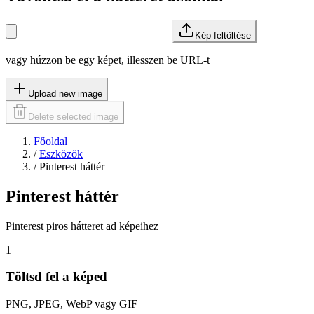
Kép feltöltése
vagy húzzon be egy képet, illesszen be URL-t
Upload new image
Delete selected image
Főoldal
/
Eszközök
/
Pinterest háttér
Pinterest háttér
Pinterest piros hátteret ad képeihez
1
Töltsd fel a képed
PNG, JPEG, WebP vagy GIF