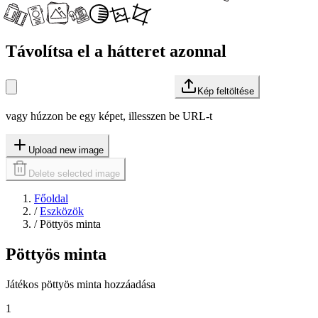
Távolítsa el a hátteret azonnal
Kép feltöltése
vagy húzzon be egy képet, illesszen be URL-t
Upload new image
Delete selected image
Főoldal
/
Eszközök
/
Pöttyös minta
Pöttyös minta
Játékos pöttyös minta hozzáadása
1