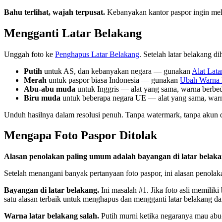
Bahu terlihat, wajah terpusat.
Kebanyakan kantor paspor ingin meli
Mengganti Latar Belakang
Unggah foto ke
Penghapus Latar Belakang
. Setelah latar belakang d
Putih
untuk AS, dan kebanyakan negara — gunakan
Alat Lata
Merah
untuk paspor biasa Indonesia — gunakan
Ubah Warna 
Abu-abu muda
untuk Inggris — alat yang sama, warna berbe
Biru muda
untuk beberapa negara UE — alat yang sama, war
Unduh hasilnya dalam resolusi penuh. Tanpa watermark, tanpa akun 
Mengapa Foto Paspor Ditolak
Alasan penolakan paling umum adalah bayangan di latar belaka
Setelah menangani banyak pertanyaan foto paspor, ini alasan penol
Bayangan di latar belakang.
Ini masalah #1. Jika foto asli memili
satu alasan terbaik untuk menghapus dan mengganti latar belakang d
Warna latar belakang salah.
Putih murni ketika negaranya mau abu-a