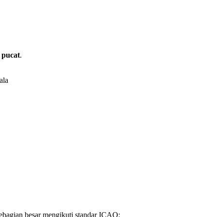
 pucat
.
ala
ebagian besar mengikuti standar ICAO: