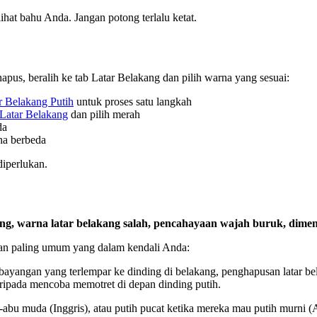
hat bahu Anda. Jangan potong terlalu ketat.
ihapus, beralih ke tab Latar Belakang dan pilih warna yang sesuai:
r Belakang Putih
untuk proses satu langkah
Latar Belakang
dan pilih merah
da
na berbeda
diperlukan.
ng, warna latar belakang salah, pencahayaan wajah buruk, dime
akan paling umum yang dalam kendali Anda:
ki bayangan yang terlempar ke dinding di belakang, penghapusan latar
aripada mencoba memotret di depan dinding putih.
bu muda (Inggris), atau putih pucat ketika mereka mau putih murni (A