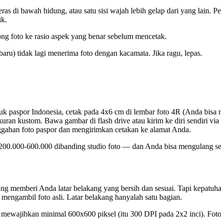
as di bawah hidung, atau satu sisi wajah lebih gelap dari yang lain. 
ik.
ong foto ke rasio aspek yang benar sebelum mencetak.
aru) tidak lagi menerima foto dengan kacamata. Jika ragu, lepas.
uk paspor Indonesia, cetak pada 4x6 cm di lembar foto 4R (Anda bisa 
an kustom. Bawa gambar di flash drive atau kirim ke diri sendiri via 
gahan foto paspor dan mengirimkan cetakan ke alamat Anda.
00.000-600.000 dibanding studio foto — dan Anda bisa mengulang se
ng memberi Anda latar belakang yang bersih dan sesuai. Tapi kepatuhan
engambil foto asli. Latar belakang hanyalah satu bagian.
mewajibkan minimal 600x600 piksel (itu 300 DPI pada 2x2 inci). Foto