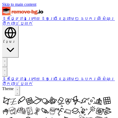
Skip to main content
ដកផ្ទៃខាងក្រោយ
ដកច្រើនភ្លាមៗ
ឧបករណ៍
សំណួរ
ញឹកញាប់
ប្លក់
ខ្មែរ
ដកផ្ទៃខាងក្រោយ
ដកច្រើនភ្លាមៗ
ឧបករណ៍
សំណួរ
ញឹកញាប់
ប្លក់
Theme