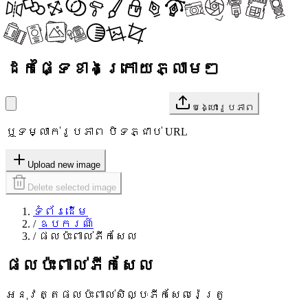
ដកផ្ទៃខាងក្រោយភ្លាមៗ
បង្ហោះរូបភាព
ឬទម្លាក់រូបភាព បិទភ្ជាប់ URL
Upload new image
Delete selected image
ទំព័រដើម
/
ឧបករណ៍
/
ផលប៉ះពាល់ភីកសែល
ផលប៉ះពាល់ភីកសែល
អនុវត្តផលប៉ះពាល់សិល្បៈភីកសែលរ៉េត្រូ