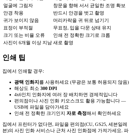
얼굴에 그림자
창문을 향해 서서 균일한 조명 확보
안경 착용
반드시 안경을 벗고 촬영
귀가 보이지 않음
머리카락을 귀 뒤로 넘기기
표정이 부적절
무표정, 입을 다문 상태 유지
크기 또는 비율 오류
인쇄 전 정확한 크기로 크롭
사진이 6개월 이상 지남
새로 촬영
인쇄 팁
집에서 인쇄할 경우:
광택 인화지
를 사용하세요 (무광은 보통 허용되지 않음)
해상도 최소
300 DPI
4x6인치 인화지에 여러 장 배치하면 경제적입니다
편의점이나 사진 인화 키오스크도 활용 가능합니다 —
USB에 파일을 담아가세요
인쇄 전 정확한 크기인지
자로 측정
해서 확인하세요
집에서 프린터가 없다면, 파일을 편의점(CU, GS25, 세븐일레
븐)의 사진 인화 서비스나 근처 사진 인화점에 가져가세요. 파