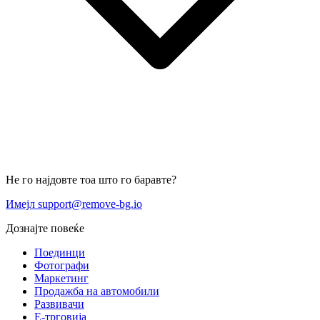
Не го најдовте тоа што го баравте?
Имејл support@remove-bg.io
Дознајте повеќе
Поединци
Фотографи
Маркетинг
Продажба на автомобили
Развивачи
Е-трговија