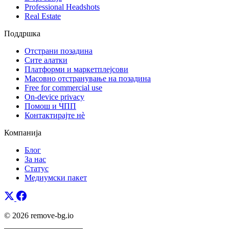
Professional Headshots
Real Estate
Поддршка
Отстрани позадина
Сите алатки
Платформи и маркетплејсови
Масовно отстранување на позадина
Free for commercial use
On-device privacy
Помош и ЧПП
Контактирајте нè
Компанија
Блог
За нас
Статус
Медиумски пакет
© 2026 remove-bg.io