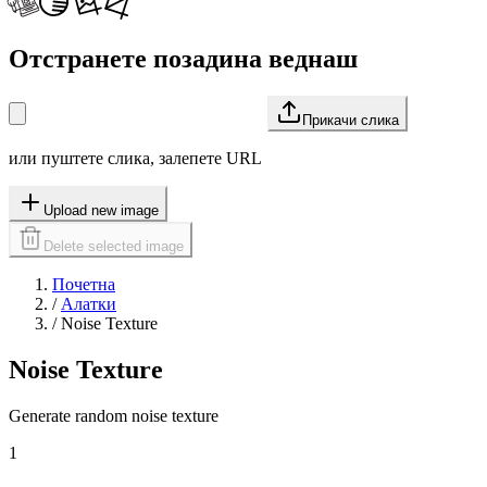
Отстранете позадина веднаш
Прикачи слика
или пуштете слика, залепете URL
Upload new image
Delete selected image
Почетна
/
Алатки
/
Noise Texture
Noise Texture
Generate random noise texture
1