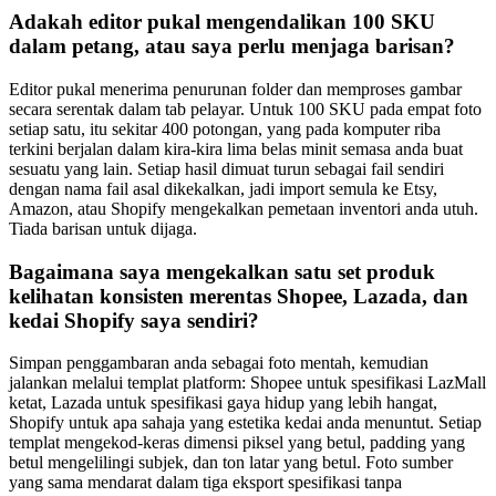
Adakah editor pukal mengendalikan 100 SKU
dalam petang, atau saya perlu menjaga barisan?
Editor pukal menerima penurunan folder dan memproses gambar
secara serentak dalam tab pelayar. Untuk 100 SKU pada empat foto
setiap satu, itu sekitar 400 potongan, yang pada komputer riba
terkini berjalan dalam kira-kira lima belas minit semasa anda buat
sesuatu yang lain. Setiap hasil dimuat turun sebagai fail sendiri
dengan nama fail asal dikekalkan, jadi import semula ke Etsy,
Amazon, atau Shopify mengekalkan pemetaan inventori anda utuh.
Tiada barisan untuk dijaga.
Bagaimana saya mengekalkan satu set produk
kelihatan konsisten merentas Shopee, Lazada, dan
kedai Shopify saya sendiri?
Simpan penggambaran anda sebagai foto mentah, kemudian
jalankan melalui templat platform: Shopee untuk spesifikasi LazMall
ketat, Lazada untuk spesifikasi gaya hidup yang lebih hangat,
Shopify untuk apa sahaja yang estetika kedai anda menuntut. Setiap
templat mengekod-keras dimensi piksel yang betul, padding yang
betul mengelilingi subjek, dan ton latar yang betul. Foto sumber
yang sama mendarat dalam tiga eksport spesifikasi tanpa