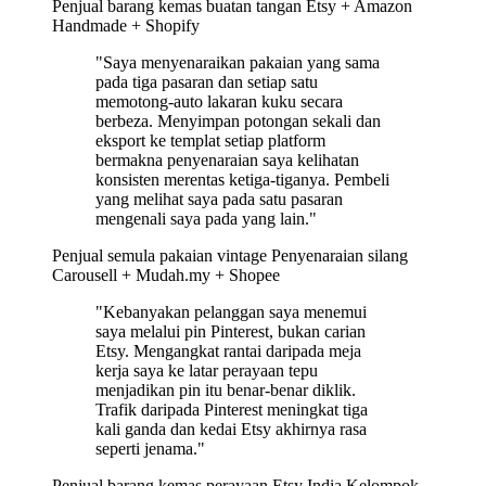
Penjual barang kemas buatan tangan
Etsy + Amazon
Handmade + Shopify
"Saya menyenaraikan pakaian yang sama
pada tiga pasaran dan setiap satu
memotong-auto lakaran kuku secara
berbeza. Menyimpan potongan sekali dan
eksport ke templat setiap platform
bermakna penyenaraian saya kelihatan
konsisten merentas ketiga-tiganya. Pembeli
yang melihat saya pada satu pasaran
mengenali saya pada yang lain."
Penjual semula pakaian vintage
Penyenaraian silang
Carousell + Mudah.my + Shopee
"Kebanyakan pelanggan saya menemui
saya melalui pin Pinterest, bukan carian
Etsy. Mengangkat rantai daripada meja
kerja saya ke latar perayaan tepu
menjadikan pin itu benar-benar diklik.
Trafik daripada Pinterest meningkat tiga
kali ganda dan kedai Etsy akhirnya rasa
seperti jenama."
Penjual barang kemas perayaan Etsy India
Kelompok