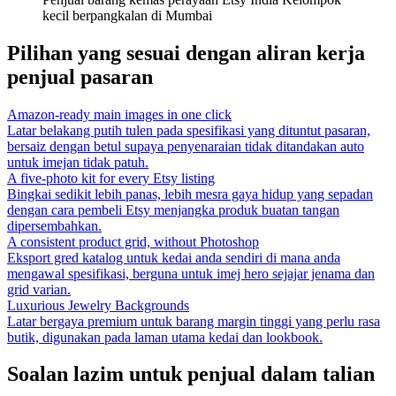
kecil berpangkalan di Mumbai
Pilihan yang sesuai dengan aliran kerja
penjual pasaran
Amazon-ready main images in one click
Latar belakang putih tulen pada spesifikasi yang dituntut pasaran,
bersaiz dengan betul supaya penyenaraian tidak ditandakan auto
untuk imejan tidak patuh.
A five-photo kit for every Etsy listing
Bingkai sedikit lebih panas, lebih mesra gaya hidup yang sepadan
dengan cara pembeli Etsy menjangka produk buatan tangan
dipersembahkan.
A consistent product grid, without Photoshop
Eksport gred katalog untuk kedai anda sendiri di mana anda
mengawal spesifikasi, berguna untuk imej hero sejajar jenama dan
grid varian.
Luxurious Jewelry Backgrounds
Latar bergaya premium untuk barang margin tinggi yang perlu rasa
butik, digunakan pada laman utama kedai dan lookbook.
Soalan lazim untuk penjual dalam talian