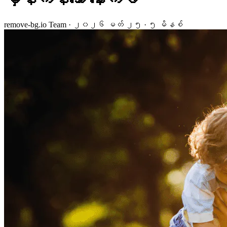
remove-bg.io Team
·
၂၀၂၆ မတ် ၂၅
·
၅ မိနစ်