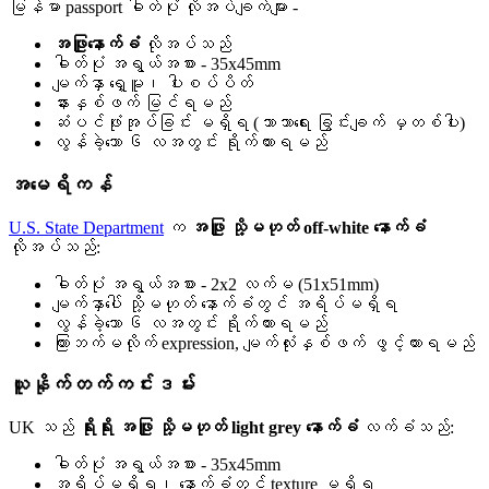
မြန်မာ passport ဓါတ်ပုံ လိုအပ်ချက်များ -
အဖြူနောက်ခံ
လိုအပ်သည်
ဓါတ်ပုံ အရွယ်အစား - 35x45mm
မျက်နှာ ရှေ့မူ၊ ပါးစပ်ပိတ်
နားနှစ်ဖက် မြင်ရမည်
ဆံပင်ဖုံးအုပ်ခြင်း မရှိရ (ဘာသာရေး ခြွင်းချက် မှတစ်ပါး)
လွန်ခဲ့သော ၆ လအတွင်း ရိုက်ထားရမည်
အမေရိကန်
U.S. State Department
က
အဖြူ သို့မဟုတ် off-white နောက်ခံ
လိုအပ်သည်:
ဓါတ်ပုံ အရွယ်အစား - 2x2 လက်မ (51x51mm)
မျက်နှာပေါ် သို့မဟုတ် နောက်ခံတွင် အရိပ်မရှိရ
လွန်ခဲ့သော ၆ လအတွင်း ရိုက်ထားရမည်
ကြားဘက်မလိုက် expression, မျက်လုံးနှစ်ဖက် ဖွင့်ထားရမည်
ယူနိုက်တက်ကင်းဒမ်း
UK သည်
ရိုးရိုး အဖြူ သို့မဟုတ် light grey နောက်ခံ
လက်ခံသည်:
ဓါတ်ပုံ အရွယ်အစား - 35x45mm
အရိပ်မရှိရ၊ နောက်ခံတွင် texture မရှိရ