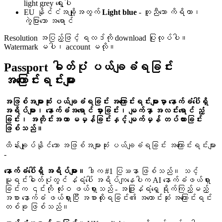
light grey ရွေးပါ
EU နိုင်ငံအချို့အတွက်
Light blue
- တူညီသော ကိရိယာ၊
ကွဲပြားသော အရောင်
Resolution အပြည့်ဖြင့် ရလဒ်ကို download ပြုလုပ်ပါ။
Watermark မပါ၊ account မလို။
Passport ဓါတ်ပုံ ပယ်ချခံရခြင်း
အကြောင်းရင်းများ
အဖြစ်အများဆုံး ပယ်ချခံရခြင်း အကြောင်းရင်းများမှာ နောက်ခံပေါ်ရှိ
အရိပ်များ၊ နောက်ခံအရောင် မှားခြင်း၊ မျက်နှာ အလင်းရောင် ညံ့
ခြင်း၊ အတိုင်းအတာ မမှန်ခြင်းနှင့် မျက်မှန် တပ်ထားခြင်း
ဖြစ်သည်။
ထိန်းချုပ်နိုင်သော အဖြစ်အများဆုံး ပယ်ချခံရခြင်း အကြောင်းရင်းများ
-
နောက်ခံပေါ်ရှိ အရိပ်များ။
ဒါက #1 ပြဿနာ ဖြစ်သည်။ သင့်
မူရင်းဓါတ်ပုံတွင် နံရံပေါ် အရိပ်ကျနေပါက AI နောက်ခံဖယ်ရှား
ခြင်းက ၎င်းကို လုံးဝ ဖယ်ရှားသည် - အဖြူနံရံရှေ့ ရိုက်ကြည့်မည့်
အစား နောက်ခံ ဖယ်ရှားပြီး အစားထိုးရခြင်း၏ အကောင်းဆုံး အကြောင်းရင်း
တစ်ခု ဖြစ်သည်။