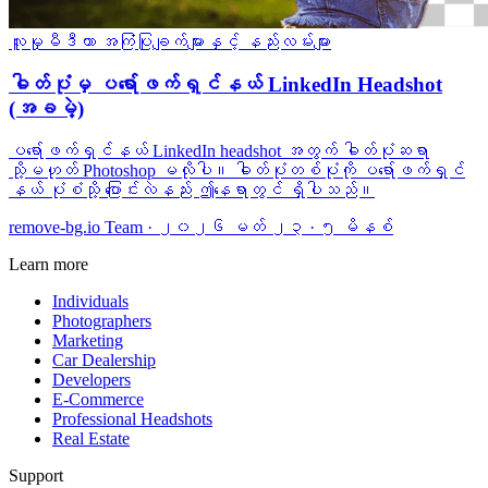
လူမှုမီဒီယာ
အကြံပြုချက်များနှင့် နည်းလမ်းများ
ဓါတ်ပုံမှ ပရော်ဖက်ရှင်နယ် LinkedIn Headshot
(အခမဲ့)
ပရော်ဖက်ရှင်နယ် LinkedIn headshot အတွက် ဓါတ်ပုံဆရာ
သို့မဟုတ် Photoshop မလိုပါ။ ဓါတ်ပုံတစ်ပုံကို ပရော်ဖက်ရှင်
နယ် ပုံစံသို့ ပြောင်းလဲနည်း ဤနေရာတွင် ရှိပါသည်။
remove-bg.io Team
·
၂၀၂၆ မတ် ၂၃
·
၅ မိနစ်
Learn more
Individuals
Photographers
Marketing
Car Dealership
Developers
E-Commerce
Professional Headshots
Real Estate
Support