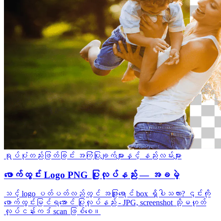
ရုပ်ပုံတည်းဖြတ်ခြင်း
အကြံပြုချက်များနှင့် နည်းလမ်းများ
ဖောက်ထွင်း Logo PNG ပြုလုပ်နည်း — အခမဲ့
သင့် logo ပတ်ပတ်လည်တွင် အဖြူရောင် box ရှိပါသလား? ၎င်းကို
ဖောက်ထွင်းမြင်ရအောင် ပြုလုပ်နည်း - JPG, screenshot သို့မဟုတ်
လုပ်ငန်းကဒ် scan ဖြစ်စေ။