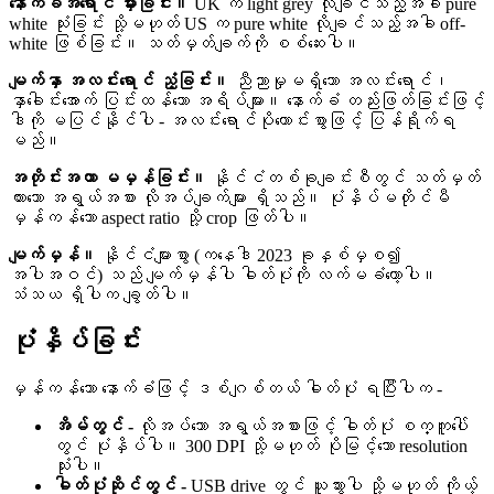
နောက်ခံအရောင် မှားခြင်း။
UK က light grey လိုချင်သည့်အခါ pure
white သုံးခြင်း သို့မဟုတ် US က pure white လိုချင်သည့်အခါ off-
white ဖြစ်ခြင်း။ သတ်မှတ်ချက်ကို စစ်ဆေးပါ။
မျက်နှာ အလင်းရောင် ညံ့ခြင်း။
ညီညာမှုမရှိသော အလင်းရောင်၊
နှာခေါင်းအောက် ပြင်းထန်သော အရိပ်များ။ နောက်ခံ တည်းဖြတ်ခြင်းဖြင့်
ဒါကို မပြင်နိုင်ပါ - အလင်းရောင်ပိုကောင်းစွာဖြင့် ပြန်ရိုက်ရ
မည်။
အတိုင်းအတာ မမှန်ခြင်း။
နိုင်ငံတစ်ခုချင်းစီတွင် သတ်မှတ်
ထားသော အရွယ်အစား လိုအပ်ချက်များ ရှိသည်။ ပုံနှိပ်မတိုင်မီ
မှန်ကန်သော aspect ratio သို့ crop ဖြတ်ပါ။
မျက်မှန်။
နိုင်ငံများစွာ (ကနေဒါ 2023 ခုနှစ်မှစ၍
အပါအဝင်) သည် မျက်မှန်ပါ ဓါတ်ပုံကို လက်မခံတော့ပါ။
သံသယ ရှိပါက ချွတ်ပါ။
ပုံနှိပ်ခြင်း
မှန်ကန်သော နောက်ခံဖြင့် ဒစ်ဂျစ်တယ် ဓါတ်ပုံ ရပြီးပါက -
အိမ်တွင် -
လိုအပ်သော အရွယ်အစားဖြင့် ဓါတ်ပုံ စက္ကူပေါ်
တွင် ပုံနှိပ်ပါ။ 300 DPI သို့မဟုတ် ပိုမြင့်သော resolution
သုံးပါ။
ဓါတ်ပုံဆိုင်တွင် -
USB drive တွင် ယူသွားပါ သို့မဟုတ် ကိုယ့်