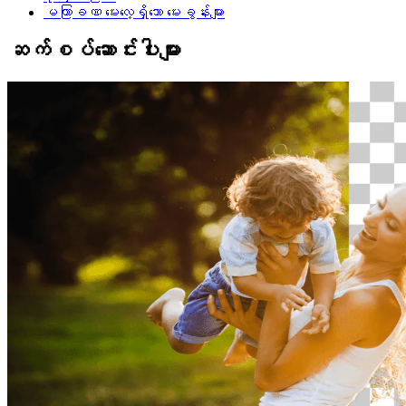
မကြာခဏ မေးလေ့ရှိသော မေးခွန်းများ
ဆက်စပ်ဆောင်းပါးများ