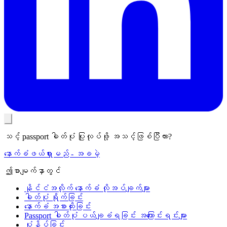
သင့် passport ဓါတ်ပုံ ပြုလုပ်ဖို့ အသင့်ဖြစ်ပြီလား?
နောက်ခံဖယ်ရှားမည် - အခမဲ့
ဤစာမျက်နှာတွင်
နိုင်ငံအလိုက် နောက်ခံ လိုအပ်ချက်များ
ဓါတ်ပုံ ရိုက်ခြင်း
နောက်ခံ အစားထိုးခြင်း
Passport ဓါတ်ပုံ ပယ်ချခံရခြင်း အကြောင်းရင်းများ
ပုံနှိပ်ခြင်း