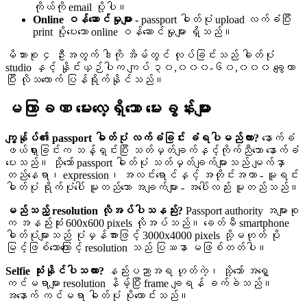
ကိုယ်ကို email ပို့ပါ။
Online ဝန်ဆောင်မှုများ -
passport ဓါတ်ပုံ upload လက်ခံပြီး
print ပို့ပေးသော online ဝန်ဆောင်မှုများ ရှိသည်။
မိသားစု ၄ ဦးအတွက် ဒါကို အိမ်တွင် လုပ်ခြင်းသည် ဓါတ်ပုံ
studio နှင့် နှိုင်းယှဉ်ပါက ကျပ် ၃၀,၀၀၀-၆၀,၀၀၀ ချွေတာ
ပြီး လိုသလောက် ပြန်ရိုက်နိုင်သည်။
မကြာခဏ မေးလေ့ရှိသော မေးခွန်းများ
ကျွန်ုပ်၏ passport ဓါတ်ပုံ လက်ခံခြင်း ခံရပါမည်လား?
နောက်ခံ
ဖယ်ရှားခြင်းက သန့်ရှင်းပြီး သတ်မှတ်ချက်နှင့်ကိုက်ညီသော နောက်ခံ
ပေးသည်။ သို့သော် passport ဓါတ်ပုံ သတ်မှတ်ချက်များသည် မျက်နှာ
တည်နေရာ၊ expression၊ အလင်းရောင်နှင့် အတိုင်းအတာ - မူရင်း
ဓါတ်ပုံ ရိုက်ပုံပေါ် မူတည်သော အချက်များ - အပေါ်လည်း မူတည်သည်။
မည်သည့် resolution လိုအပ်ပါသနည်း?
Passport authority အများစု
က အနည်းဆုံး 600x600 pixels လိုအပ်သည်။ ခေတ်မီ smartphone
ဓါတ်ပုံများသည် ပုံမှန်အားဖြင့် 3000x4000 pixels သို့မဟုတ် ပို
မြင့်ဖြစ်သောကြောင့် resolution သည် ပြဿနာ မဖြစ်တတ်ပါ။
Selfie သုံးနိုင်ပါသလား?
နည်းပညာအရ ဟုတ်ကဲ့၊ သို့သော် အရှေ့
ကင်မရာများ resolution နိမ့်ပြီး frame ချရန် ခက်ခဲသည်။
အနောက် ကင်မရာ ဓါတ်ပုံ ပိုကောင်းသည်။