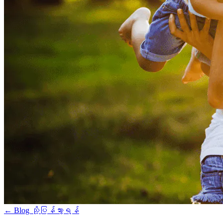
←
Blog သို့ပြန်သွားရန်