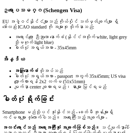
ဥရောပသမဂ္ဂ (Schengen Visa)
EU အဖွဲ့ဝင်နိုင်ငံများသည် ကိုယ်ပိုင် သတ်မှတ်ချက်များ ရှိ
သော်လည်း ICAO standard ကို အများစု လိုက်နာသည်:
အရောင်ဖျော့ ညီညာသော နောက်ခံ (နိုင်ငံအလိုက် white, light grey
သို့မဟုတ် light blue)
ဓါတ်ပုံ အရွယ်အစား - 35x45mm
အိန္ဒိယ
အဖြူနောက်ခံ
လိုအပ်သည်
ဓါတ်ပုံ အရွယ်အစား - passport အတွက် 35x45mm; US visa
လျှောက်ထားရန် 2x2 လက်မ (51x51mm)
မျက်နှာ center ချထားရမည်၊ နားများ မြင်ရမည်
ဓါတ်ပုံ ရိုက်ခြင်း
Smartphone မည်သို့ပင် သုံးနိုင်သည် - ခေတ်မီ ဖုန်းများရှိ
ကင်မရာများ လုံလောက်ပါသည်။ အရေးကြီးသည့်အချက်များ -
အလင်းရောင်သည် အရေးအကြီးဆုံး အချက်ဖြစ်သည်။
သင့်မျက်နှာပေါ်
သဘာဝအလင်း ညီညာစွာ ကျရောက်ရန် ပြတင်းပေါက်ကို မျက်နှာမူ၍