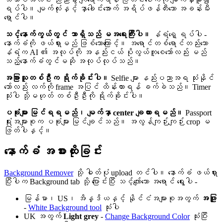
ရပ်ပါ။ မျက်လုံးနှင့် နှာခေါင်းအောက် အရိပ်ဖန်တီးသော အခန်းမီး
ရှောင်ပါ။
သင့်နောက်ကွယ်တွင် ဘာရှိသည် မအရေးကြီးပါ။
နံရံရှေ့ ရပ်ပါ -
နောက်ခံကို ဖယ်ရှားမည် ဖြစ်သောကြောင့်။ အရောင်တစ်ရောင်တည်းသော
နံရံက AI ၏ အလုပ်ကို အနည်းငယ် ပိုလွယ်ကူစေသော်လည်း မည်
သည့်နောက်ခံတွင်မဆို အလုပ်လုပ်သည်။
အခြားသူတစ်ဦးက ရိုက်ခိုင်းပါ။
Selfie များ နည်းပညာအရ သုံးနိုင်
သော်လည်း လက်ကို frame အပြင် ထိန်းထားရန် ခက်ခဲသည်။ Timer
သုံးပါ သို့မဟုတ် တစ်ဦးဦးကို ရိုက်ခိုင်းပါ။
ပခုံးများ မြင်ရရမည်၊ မျက်နှာ center ချထားရမည်။
Passport
ရုံးအများစုက ပခုံးများ မြင်ချင်သည်။ အလွန်ကျဉ်းကျဉ်း crop မ
ဖြတ်ပါနှင့်။
နောက်ခံ အစားထိုးခြင်း
Background Remover
သို့ ဓါတ်ပုံ upload တင်ပါ။ နောက်ခံ ဖယ်ရှား
ပြီးပါက Background tab သို့ ပြောင်းပြီး သင့်လျော်သော အရောင် ရွေးပါ -
မြန်မာ၊ US၊ အိန္ဒိယနှင့် နိုင်ငံအများစုအတွက်
အဖြူ
-
White Background tool
သုံးပါ
UK အတွက်
Light grey
-
Change Background Color
သုံးပြီး