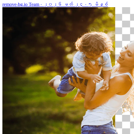
remove-bg.io Team
·
၂၀၂၆ မတ် ၂၄
·
၅ မိနစ်