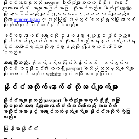
နိုင်ငံအများစုသည် passport ဓါတ်ပုံများအတွက် ရိုးရိုး၊ အရောင်
ဖျော့သော နောက်ခံ - အများအားဖြင့် အဖြူ - လိုအပ်သည်။ ဓါတ်ပုံ studio
သို့ သွားရခြင်းသည် ကျပ် ၅,၀၀၀-၁၅,၀၀၀ ကုန်ကျသည်။
သို့သော်
remove-bg.io
ကို အသုံးပြု၍ အိမ်တွင် ဓါတ်ပုံရိုက်ပြီး နောက်ခံ
ကို ကိုယ်တိုင် ပြင်ဆင်နိုင်ပါသည်။
အဓိကမှာ နောက်ခံအရောင်ကို မှန်ကန်စွာ ရယူခြင်း ဖြစ်သည်။
နိုင်ငံတစ်ခုချင်းစီ တကယ် လိုအပ်သည့်အရာနှင့် ပယ်ချခံရ
ခြင်း အကြောင်းရင်းများကို ရှောင်ရှားနည်းကို ဤနေရာတွင် ဖော်ပြထား
ပါသည်။
အရေးကြီးသည် -
လိုအပ်ချက်များ ပြောင်းလဲနိုင်သည်။ တင်သွင်းမ
တိုင်မီ သင့်နိုင်ငံ၏ လက်ရှိ passport ဓါတ်ပုံ သတ်မှတ်ချက်များ
ကို တရားဝင် အစိုးရ website တွင် အမြဲ အတည်ပြုပါ။
နိုင်ငံအလိုက် နောက်ခံ လိုအပ်ချက်များ
နိုင်ငံအများစုသည် passport ဓါတ်ပုံများအတွက် ရိုးရိုး အဖြူ
သို့မဟုတ် အရောင်ဖျော့သော နောက်ခံ လိုအပ်သော်လည်း အသေးစိတ်
အတိုင်းအတာနှင့် အရောင်သတ်မှတ်ချက်များ နိုင်ငံအလိုက် ကွဲပြား
သည်။
မြန်မာနိုင်ငံ