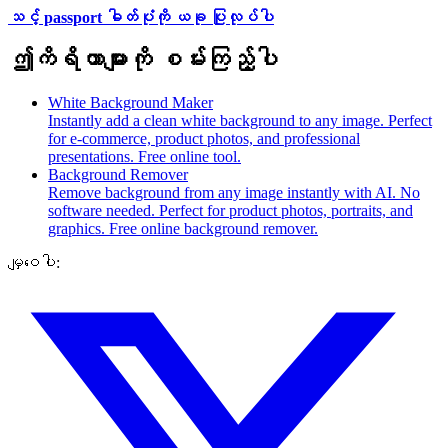
သင့် passport ဓါတ်ပုံကို ယခု ပြုလုပ်ပါ
ဤကိရိယာများကို စမ်းကြည့်ပါ
White Background Maker
Instantly add a clean white background to any image. Perfect
for e-commerce, product photos, and professional
presentations. Free online tool.
Background Remover
Remove background from any image instantly with AI. No
software needed. Perfect for product photos, portraits, and
graphics. Free online background remover.
မျှဝေပါ: