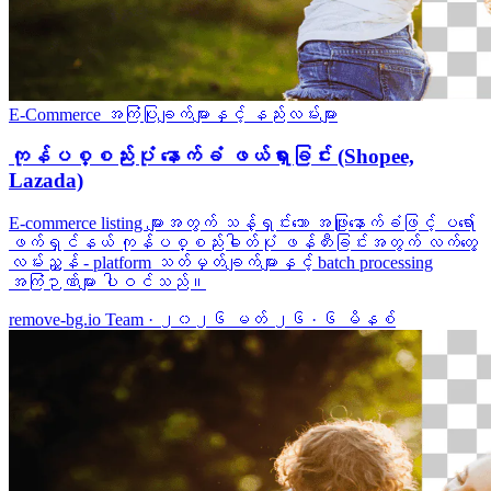
E-Commerce
အကြံပြုချက်များနှင့် နည်းလမ်းများ
ကုန်ပစ္စည်းပုံ နောက်ခံ ဖယ်ရှားခြင်း (Shopee,
Lazada)
E-commerce listing များအတွက် သန့်ရှင်းသော အဖြူနောက်ခံဖြင့် ပရော်
ဖက်ရှင်နယ် ကုန်ပစ္စည်းဓါတ်ပုံ ဖန်တီးခြင်းအတွက် လက်တွေ့
လမ်းညွှန် - platform သတ်မှတ်ချက်များနှင့် batch processing
အကြံဉာဏ်များ ပါဝင်သည်။
remove-bg.io Team
·
၂၀၂၆ မတ် ၂၆
·
၆ မိနစ်