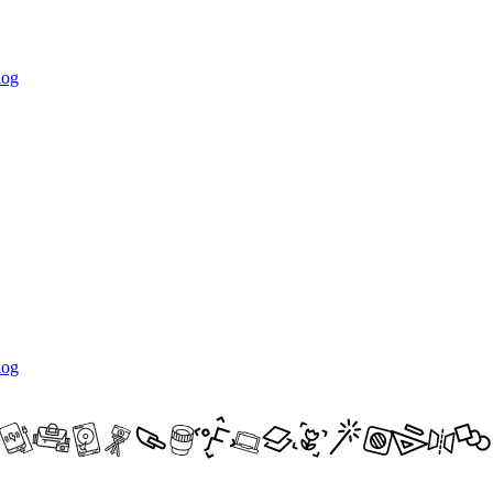
log
log