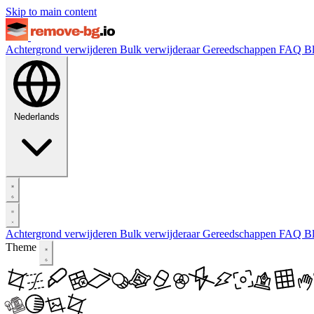
Skip to main content
Achtergrond verwijderen
Bulk verwijderaar
Gereedschappen
FAQ
B
Nederlands
Achtergrond verwijderen
Bulk verwijderaar
Gereedschappen
FAQ
B
Theme