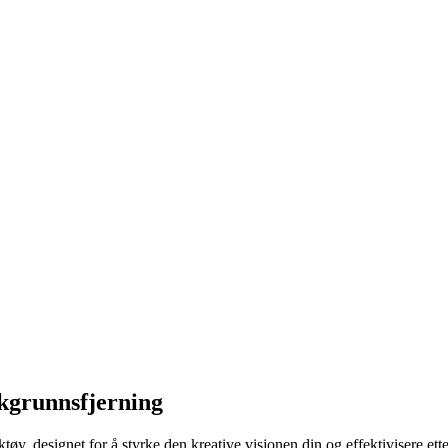
akgrunnsfjerning
y, designet for å styrke den kreative visjonen din og effektivisere ett