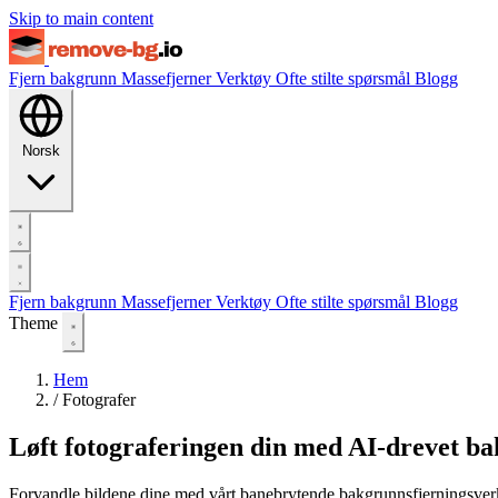
Skip to main content
Fjern bakgrunn
Massefjerner
Verktøy
Ofte stilte spørsmål
Blogg
Norsk
Fjern bakgrunn
Massefjerner
Verktøy
Ofte stilte spørsmål
Blogg
Theme
Hem
/
Fotografer
Løft fotograferingen din med AI-drevet b
Forvandle bildene dine med vårt banebrytende bakgrunnsfjerningsverktø