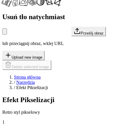
Usuń tło natychmiast
Prześlij obraz
lub przeciągnij obraz, wklej URL
Upload new image
Delete selected image
Strona główna
/
Narzędzia
/
Efekt Pikselizacji
Efekt Pikselizacji
Retro styl pikselowy
1