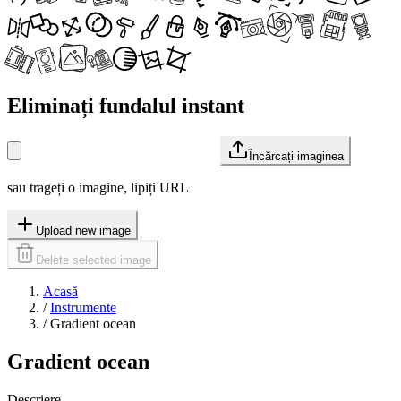
Eliminați fundalul instant
Încărcați imaginea
sau trageți o imagine, lipiți URL
Upload new image
Delete selected image
Acasă
/
Instrumente
/
Gradient ocean
Gradient ocean
Descriere