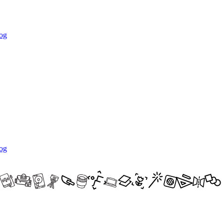
og
og