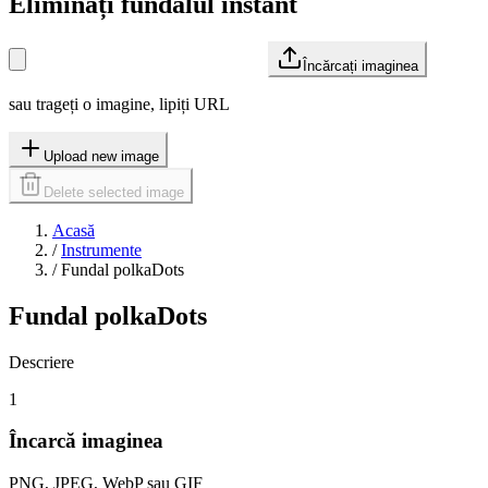
Eliminați fundalul instant
Încărcați imaginea
sau trageți o imagine, lipiți URL
Upload new image
Delete selected image
Acasă
/
Instrumente
/
Fundal polkaDots
Fundal polkaDots
Descriere
1
Încarcă imaginea
PNG, JPEG, WebP sau GIF