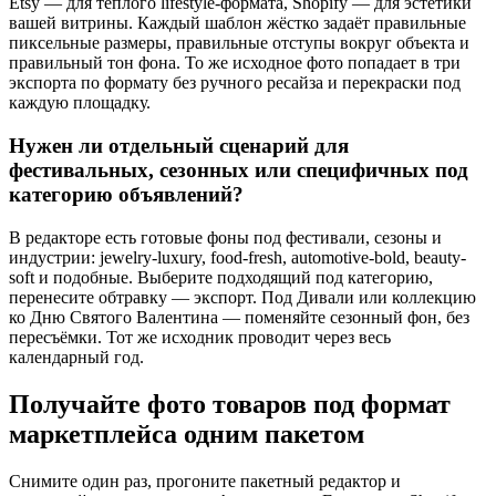
Etsy — для тёплого lifestyle-формата, Shopify — для эстетики
вашей витрины. Каждый шаблон жёстко задаёт правильные
пиксельные размеры, правильные отступы вокруг объекта и
правильный тон фона. То же исходное фото попадает в три
экспорта по формату без ручного ресайза и перекраски под
каждую площадку.
Нужен ли отдельный сценарий для
фестивальных, сезонных или специфичных под
категорию объявлений?
В редакторе есть готовые фоны под фестивали, сезоны и
индустрии: jewelry-luxury, food-fresh, automotive-bold, beauty-
soft и подобные. Выберите подходящий под категорию,
перенесите обтравку — экспорт. Под Дивали или коллекцию
ко Дню Святого Валентина — поменяйте сезонный фон, без
пересъёмки. Тот же исходник проводит через весь
календарный год.
Получайте фото товаров под формат
маркетплейса одним пакетом
Снимите один раз, прогоните пакетный редактор и