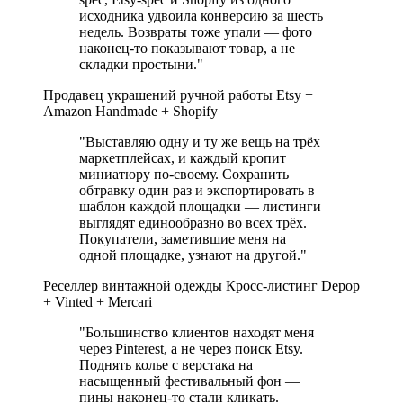
исходника удвоила конверсию за шесть
недель. Возвраты тоже упали — фото
наконец-то показывают товар, а не
складки простыни."
Продавец украшений ручной работы
Etsy +
Amazon Handmade + Shopify
"Выставляю одну и ту же вещь на трёх
маркетплейсах, и каждый кропит
миниатюру по-своему. Сохранить
обтравку один раз и экспортировать в
шаблон каждой площадки — листинги
выглядят единообразно во всех трёх.
Покупатели, заметившие меня на
одной площадке, узнают на другой."
Реселлер винтажной одежды
Кросс-листинг Depop
+ Vinted + Mercari
"Большинство клиентов находят меня
через Pinterest, а не через поиск Etsy.
Поднять колье с верстака на
насыщенный фестивальный фон —
пины наконец-то стали кликать.