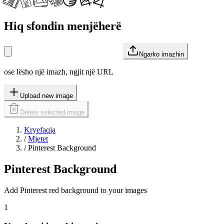
Hiq sfondin menjëherë
Ngarko imazhin
ose lësho një imazh, ngjit një URL
Upload new image
Delete selected image
Kryefaqja
/
Mjetet
/
Pinterest Background
Pinterest Background
Add Pinterest red background to your images
1