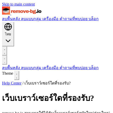
Skip to main content
ลบพื้นหลัง
ลบแบบกลุ่ม
เครื่องมือ
คำถามที่พบบ่อย
บล็อก
ไทย
ลบพื้นหลัง
ลบแบบกลุ่ม
เครื่องมือ
คำถามที่พบบ่อย
บล็อก
Theme
Help Center
/
เว็บเบราว์เซอร์ใดที่รองรับ?
เว็บเบราว์เซอร์ใดที่รองรับ?