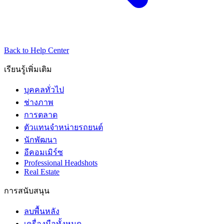
Back to Help Center
เรียนรู้เพิ่มเติม
บุคคลทั่วไป
ช่างภาพ
การตลาด
ตัวแทนจำหน่ายรถยนต์
นักพัฒนา
อีคอมเมิร์ซ
Professional Headshots
Real Estate
การสนับสนุน
ลบพื้นหลัง
เครื่องมือทั้งหมด