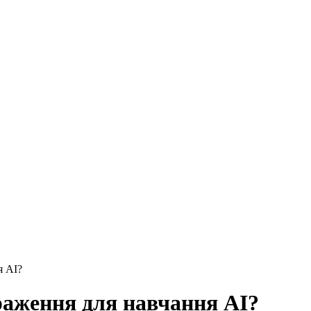
я AI?
раження для навчання AI?