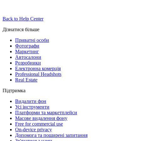
Back to Help Center
Дізнатися більше
Приватні особи
Фотографи
Маркетинг
Автосалони
Розробники
Електронна комерція
Professional Headshots
Real Estate
Підтримка
Видалити фон
Усі інструменти
Платформи та маркетплейси
Масове видалення фону
Free for commercial use
On-device privacy
Допомога та поширені запитання
Зв'язатися з нами