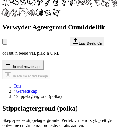
Verwyder Agtergrond Onmiddellik
Laai Beeld Op
of laat 'n beeld val, plak 'n URL
Upload new image
Delete selected image
Tuis
/
Gereedskap
/
Stippelagtergrond (polka)
Stippelagtergrond (polka)
Skep speelse stippelagtergronde. Perfek vir retro-styl, prettige
ontwerpe en grillerige projekte. Gratis aanlyn.