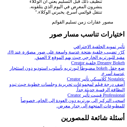
تنظيف ذلك قبل التسليم يعني أن الوكلاء
ينشرون المعرض في اليوم الذي يتلقونه.
تنتقل قوائمي أسرع، يخبرني الوكلاء."
مصور عقارات
زمن تسليم القوائم
اختيارات تناسب مسار صور
تأثير تمويه الخلفية الاحترافي
كرّر تضبيب خلفية بفتحة عدسة واسعة على صور مصوّرة عند f/8،
مفيد للبورتريه الخارجي حيث يهم الموقع لا العمق.
Dreamy Bokeh خلفية Creator
ضع حقل bokeh مضبوطاً لبورتريه بأسلوب استوديو دون استئجار
عدسة أسرع.
Nostalgic كلاسيكي تأثير Creator
أضف درجة فيلم لمجموعات تحريرية وجلسات خطوبة حيث تبدو
النظافة الرقمية حديثة جداً.
Professional فينيت تأثير Creator
اسحب التركيز إلى بورتريه دون العودة إلى الخام، خصوصاً
للمطبوعات المتجهة إلى جدار معرض.
أسئلة شائعة للمصورين