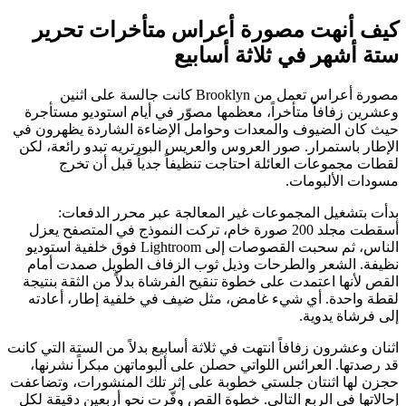
كيف أنهت مصورة أعراس متأخرات تحرير
ستة أشهر في ثلاثة أسابيع
مصورة أعراس تعمل من Brooklyn كانت جالسة على اثنين
وعشرين زفافاً متأخراً، معظمها مصوّر في أيام استوديو مستأجرة
حيث كان الضيوف والمعدات وحوامل الإضاءة الشاردة يظهرون في
الإطار باستمرار. صور العروس والعريس البورتريه تبدو رائعة، لكن
لقطات مجموعات العائلة احتاجت تنظيفاً جدياً قبل أن تخرج
مسودات الألبومات.
بدأت بتشغيل المجموعات غير المعالجة عبر محرر الدفعات:
أسقطت مجلد 200 صورة خام، تركت النموذج في المتصفح يعزل
الناس، ثم سحبت القصوصات إلى Lightroom فوق خلفية استوديو
نظيفة. الشعر والطرحات وذيل ثوب الزفاف الطويل صمدت أمام
القص لأنها اعتمدت على خطوة تنقيح الفرشاة بدلاً من الثقة بنتيجة
لقطة واحدة. أي شيء غامض، مثل ضيف في خلفية إطار، أعادته
إلى فرشاة يدوية.
اثنان وعشرون زفافاً انتهت في ثلاثة أسابيع بدلاً من الستة التي كانت
قد رصدتها. العرائس اللواتي حصلن على ألبوماتهن مبكراً نشرنها،
حجزن لها اثنتان جلستي خطوبة على إثر تلك المنشورات، وتضاعفت
إحالاتها في الربع التالي. خطوة القص وفّرت نحو أربعين دقيقة لكل