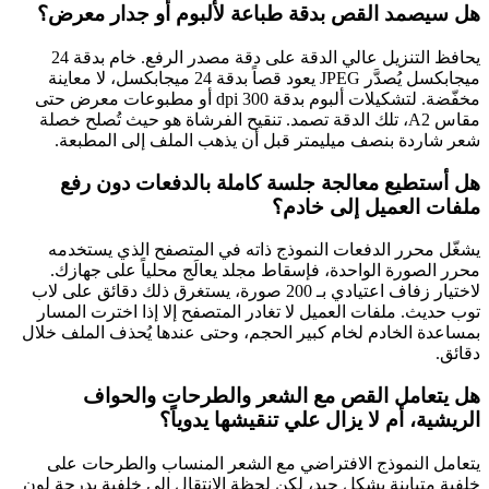
هل سيصمد القص بدقة طباعة لألبوم أو جدار معرض؟
يحافظ التنزيل عالي الدقة على دقة مصدر الرفع. خام بدقة 24
ميجابكسل يُصدَّر JPEG يعود قصاً بدقة 24 ميجابكسل، لا معاينة
مخفّضة. لتشكيلات ألبوم بدقة 300 dpi أو مطبوعات معرض حتى
مقاس A2، تلك الدقة تصمد. تنقيح الفرشاة هو حيث تُصلح خصلة
شعر شاردة بنصف ميليمتر قبل أن يذهب الملف إلى المطبعة.
هل أستطيع معالجة جلسة كاملة بالدفعات دون رفع
ملفات العميل إلى خادم؟
يشغّل محرر الدفعات النموذج ذاته في المتصفح الذي يستخدمه
محرر الصورة الواحدة، فإسقاط مجلد يعالَج محلياً على جهازك.
لاختيار زفاف اعتيادي بـ 200 صورة، يستغرق ذلك دقائق على لاب
توب حديث. ملفات العميل لا تغادر المتصفح إلا إذا اخترت المسار
بمساعدة الخادم لخام كبير الحجم، وحتى عندها يُحذف الملف خلال
دقائق.
هل يتعامل القص مع الشعر والطرحات والحواف
الريشية، أم لا يزال علي تنقيشها يدوياً؟
يتعامل النموذج الافتراضي مع الشعر المنساب والطرحات على
خلفية متباينة بشكل جيد، لكن لحظة الانتقال إلى خلفية بدرجة لون