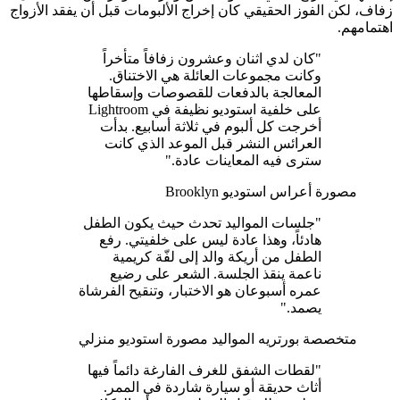
زفاف، لكن الفوز الحقيقي كان إخراج الألبومات قبل أن يفقد الأزواج
اهتمامهم.
"كان لدي اثنان وعشرون زفافاً متأخراً
وكانت مجموعات العائلة هي الاختناق.
المعالجة بالدفعات للقصوصات وإسقاطها
على خلفية استوديو نظيفة في Lightroom
أخرجت كل ألبوم في ثلاثة أسابيع. بدأت
العرائس النشر قبل الموعد الذي كانت
سترى فيه المعاينات عادة."
مصورة أعراس
استوديو Brooklyn
"جلسات المواليد تحدث حيث يكون الطفل
هادئاً، وهذا عادة ليس على خلفيتي. رفع
الطفل من أريكة والد إلى لفّة كريمية
ناعمة ينقذ الجلسة. الشعر على رضيع
عمره أسبوعان هو الاختبار، وتنقيح الفرشاة
يصمد."
متخصصة بورتريه المواليد
مصورة استوديو منزلي
"لقطات الشفق للغرف الفارغة دائماً فيها
أثاث حديقة أو سيارة شاردة في الممر.