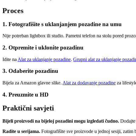
Proces
1. Fotografišite s uklanjanjem pozadine na umu
Nije potreban lightbox ili studio. Pametni telefon na stolu pored proz
2. Otpremite i uklonite pozadinu
Idite na
Alat za uklanjanje pozadine
.
Grupni alat za uklanjanje pozadi
3. Odaberite pozadinu
Bijela za Amazon glavne slike.
Alat za dodavanje pozadine
za lifesty
4. Preuzmite u HD
Praktični savjeti
Bijeli proizvodi na bijeloj pozadini mogu izgledati čudno.
Dodajte 
Radite u serijama.
Fotografišite sve proizvode u jednoj sesiji, zatim 