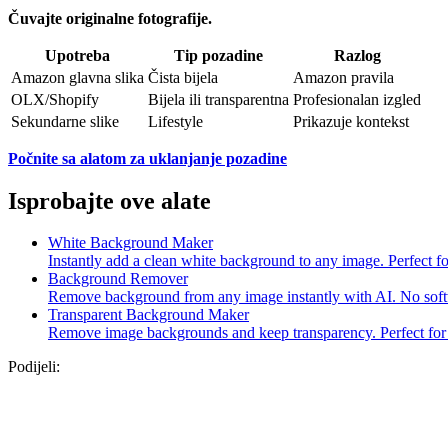
Čuvajte originalne fotografije.
Upotreba
Tip pozadine
Razlog
Amazon glavna slika
Čista bijela
Amazon pravila
OLX/Shopify
Bijela ili transparentna
Profesionalan izgled
Sekundarne slike
Lifestyle
Prikazuje kontekst
Počnite sa alatom za uklanjanje pozadine
Isprobajte ove alate
White Background Maker
Instantly add a clean white background to any image. Perfect fo
Background Remover
Remove background from any image instantly with AI. No softwa
Transparent Background Maker
Remove image backgrounds and keep transparency. Perfect for 
Podijeli: