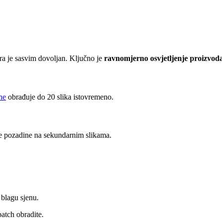
ora je sasvim dovoljan. Ključno je
ravnomjerno osvjetljenje proizvod
ne
obrađuje do 20 slika istovremeno.
le pozadine na sekundarnim slikama.
blagu sjenu.
batch obradite.