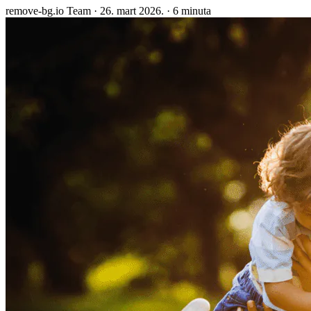
remove-bg.io Team
·
26. mart 2026.
·
6 minuta