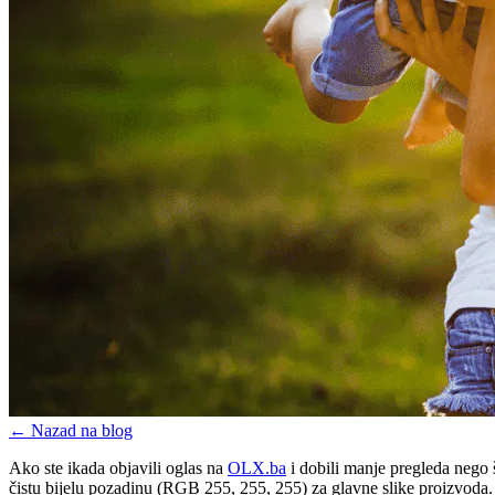
←
Nazad na blog
Ako ste ikada objavili oglas na
OLX.ba
i dobili manje pregleda nego 
čistu bijelu pozadinu (RGB 255, 255, 255) za glavne slike proizvoda. 