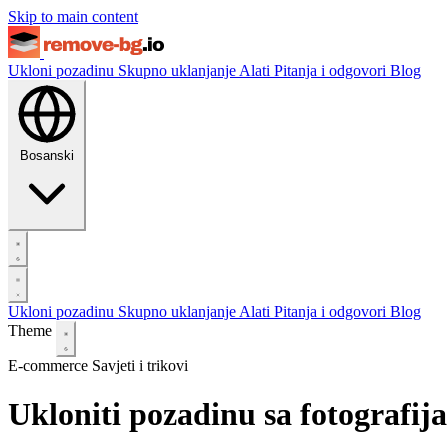
Skip to main content
Ukloni pozadinu
Skupno uklanjanje
Alati
Pitanja i odgovori
Blog
Bosanski
Ukloni pozadinu
Skupno uklanjanje
Alati
Pitanja i odgovori
Blog
Theme
E-commerce
Savjeti i trikovi
Ukloniti pozadinu sa fotografij