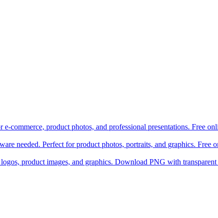
r e-commerce, product photos, and professional presentations. Free onli
re needed. Perfect for product photos, portraits, and graphics. Free 
logos, product images, and graphics. Download PNG with transparent 