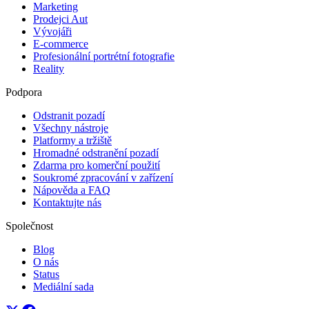
Marketing
Prodejci Aut
Vývojáři
E-commerce
Profesionální portrétní fotografie
Reality
Podpora
Odstranit pozadí
Všechny nástroje
Platformy a tržiště
Hromadné odstranění pozadí
Zdarma pro komerční použití
Soukromé zpracování v zařízení
Nápověda a FAQ
Kontaktujte nás
Společnost
Blog
O nás
Status
Mediální sada