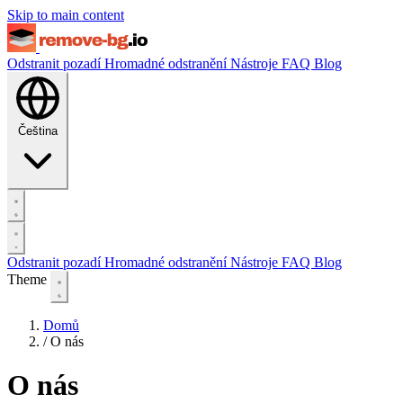
Skip to main content
Odstranit pozadí
Hromadné odstranění
Nástroje
FAQ
Blog
Čeština
Odstranit pozadí
Hromadné odstranění
Nástroje
FAQ
Blog
Theme
Domů
/
O nás
O nás