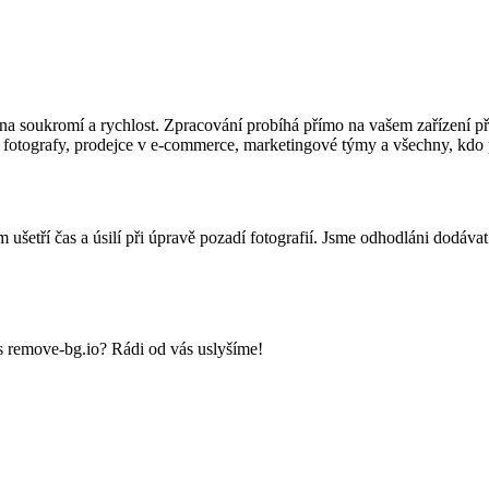
em na soukromí a rychlost. Zpracování probíhá přímo na vašem zaříze
 fotografy, prodejce v e-commerce, marketingové týmy a všechny, kdo
ám ušetří čas a úsilí při úpravě pozadí fotografií. Jsme odhodláni dodáv
s remove-bg.io? Rádi od vás uslyšíme!