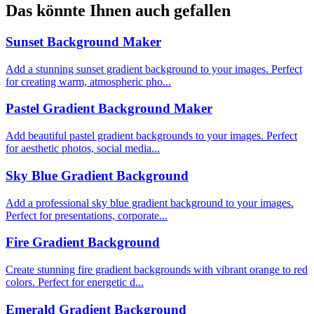
Das könnte Ihnen auch gefallen
Sunset Background Maker
Add a stunning sunset gradient background to your images. Perfect
for creating warm, atmospheric pho...
Pastel Gradient Background Maker
Add beautiful pastel gradient backgrounds to your images. Perfect
for aesthetic photos, social media...
Sky Blue Gradient Background
Add a professional sky blue gradient background to your images.
Perfect for presentations, corporate...
Fire Gradient Background
Create stunning fire gradient backgrounds with vibrant orange to red
colors. Perfect for energetic d...
Emerald Gradient Background