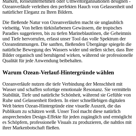
Marken, Reiseunternehmen oder Umweltorganisationen designen -
Ozeanverläufe verleihen den perfekten Hauch von Gelassenheit und
natürlicher Eleganz zu Ihren Bildern.
Die fließende Natur von Ozeanverläufen macht sie unglaublich
vielseitig. Von hellen türkisfarbenen Gewässern, die tropisches
Paradies suggerieren, bis zu tiefen Marineblautönen, die Geheimnis
und Tiefe hervorrufen, erfasst unser Tool das volle Spektrum der
Ozeanstimmungen. Die sanften, fließenden Übergänge spiegeln die
natürliche Bewegung des Wassers wider und stellen sicher, dass Ihre
Bilder organisch und beruhigend wirken, während sie professionelle
Qualität für jede Anwendung beibehalten.
Warum Ozean-Verlauf-Hintergründe wählen
Ozeanverläufe nutzen die tiefe Verbindung der Menschheit mit
Wasser und schaffen sofortige emotionale Resonanz. Sie vermitteln
Stabilität, Tiefe und natürliche Schönheit, während sie Gefühle von
Ruhe und Gelassenheit fördern. In einer schnelllebigen digitalen
Welt bieten Ozean-Hintergründe eine visuelle Auszeit, die das
Publikum zu schätzen weiß. Unser Tool macht diese natürlich
ansprechenden Design-Effekte für jeden zugänglich und ermöglicht
es Schöpfern, professionelle Visuals zu produzieren, die nahtlos mit
ihrer Markenbotschaft fließen.