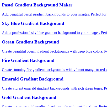
Pastel Gradient Background Maker
Add beautiful pastel gradient backgrounds to your images. Perfect for 
Sky Blue Gradient Background
Add a professional sky blue gradient background to your images. Perfec
Ocean Gradient Background
Create beautiful ocean gradient backgrounds with deep blue colors. Pe
Fire Gradient Background
Create stunning fire gradient backgrounds with vibrant orange to red co
Emerald Gradient Background
Create vibrant emerald gradient backgrounds with rich green tones. Per
Gold Gradient Background
Create luxurious gold gradient backgrounds with metallic shine. Perfe