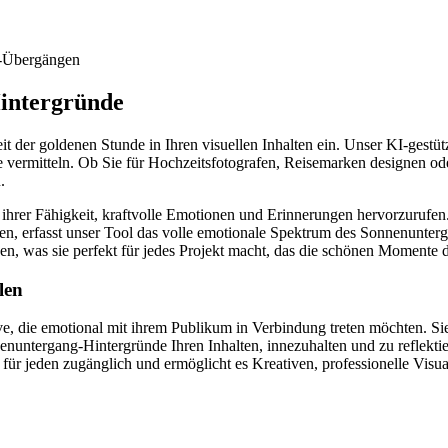
g-Übergängen
Hintergründe
 der goldenen Stunde in Ihren visuellen Inhalten ein. Unser KI-gestü
 vermitteln. Ob Sie für Hochzeitsfotografen, Reisemarken designen ode
.
ihrer Fähigkeit, kraftvolle Emotionen und Erinnerungen hervorzurufen.
ren, erfasst unser Tool das volle emotionale Spektrum des Sonnenunterg
hen, was sie perfekt für jedes Projekt macht, das die schönen Momente d
len
e, die emotional mit ihrem Publikum in Verbindung treten möchten. Sie
onnenuntergang-Hintergründe Ihren Inhalten, innezuhalten und zu reflekt
 für jeden zugänglich und ermöglicht es Kreativen, professionelle Vis