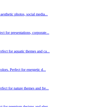
aesthetic photos, social media...
t for presentations, corporate...
rfect for aquatic themes and ca...
lors. Perfect for energetic d...
fect for nature themes and fre...
ct for premium designs and eleg...