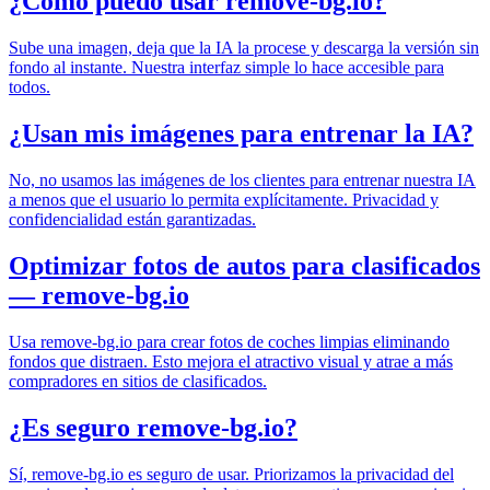
¿Cómo puedo usar remove-bg.io?
Sube una imagen, deja que la IA la procese y descarga la versión sin
fondo al instante. Nuestra interfaz simple lo hace accesible para
todos.
¿Usan mis imágenes para entrenar la IA?
No, no usamos las imágenes de los clientes para entrenar nuestra IA
a menos que el usuario lo permita explícitamente. Privacidad y
confidencialidad están garantizadas.
Optimizar fotos de autos para clasificados
— remove-bg.io
Usa remove-bg.io para crear fotos de coches limpias eliminando
fondos que distraen. Esto mejora el atractivo visual y atrae a más
compradores en sitios de clasificados.
¿Es seguro remove-bg.io?
Sí, remove-bg.io es seguro de usar. Priorizamos la privacidad del