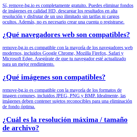
Sí, remove-bg.io es completamente gratuito. Puedes eliminar fondos
de imágenes en calidad HD, descargar los resultados en alta
resolución y disfrutar de un uso ilimitado sin tarifas ni cargos
ocultos. Además, no es necesario crear una cuenta o registrarse.
¿Qué navegadores web son compatibles?
remove-bg.io es compatible con la mayoría de los navegadores web
modernos, incluidos Google Chrome, Mozilla Firefox, Safari y
Microsoft Edge. Asegúrate de que tu navegador esté actualizado
para un mejor rendimiento.
¿Qué imágenes son compatibles?
remove-bg.io es compatible con la mayoría de los formatos de
imagen comunes, incluidos JPEG, PNG y BMP. Idealmente, las
imágenes deben contener sujetos reconocibles para una eliminación
de fondo óptima.
¿Cuál es la resolución máxima / tamaño
de archivo?