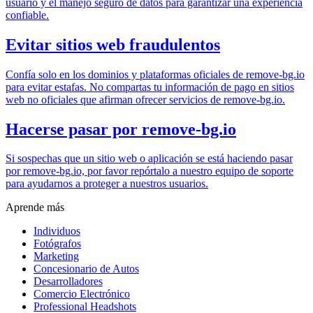
usuario y el manejo seguro de datos para garantizar una experiencia
confiable.
Evitar sitios web fraudulentos
Confía solo en los dominios y plataformas oficiales de remove-bg.io
para evitar estafas. No compartas tu información de pago en sitios
web no oficiales que afirman ofrecer servicios de remove-bg.io.
Hacerse pasar por remove-bg.io
Si sospechas que un sitio web o aplicación se está haciendo pasar
por remove-bg.io, por favor repórtalo a nuestro equipo de soporte
para ayudarnos a proteger a nuestros usuarios.
Aprende más
Individuos
Fotógrafos
Marketing
Concesionario de Autos
Desarrolladores
Comercio Electrónico
Professional Headshots