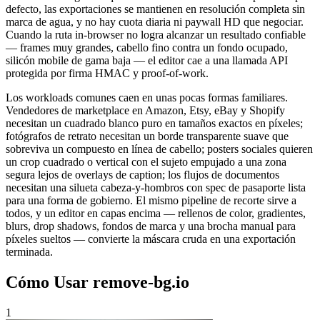
defecto, las exportaciones se mantienen en resolución completa sin
marca de agua, y no hay cuota diaria ni paywall HD que negociar.
Cuando la ruta in-browser no logra alcanzar un resultado confiable
— frames muy grandes, cabello fino contra un fondo ocupado,
silicón mobile de gama baja — el editor cae a una llamada API
protegida por firma HMAC y proof-of-work.
Los workloads comunes caen en unas pocas formas familiares.
Vendedores de marketplace en Amazon, Etsy, eBay y Shopify
necesitan un cuadrado blanco puro en tamaños exactos en píxeles;
fotógrafos de retrato necesitan un borde transparente suave que
sobreviva un compuesto en línea de cabello; posters sociales quieren
un crop cuadrado o vertical con el sujeto empujado a una zona
segura lejos de overlays de caption; los flujos de documentos
necesitan una silueta cabeza-y-hombros con spec de pasaporte lista
para una forma de gobierno. El mismo pipeline de recorte sirve a
todos, y un editor en capas encima — rellenos de color, gradientes,
blurs, drop shadows, fondos de marca y una brocha manual para
píxeles sueltos — convierte la máscara cruda en una exportación
terminada.
Cómo Usar remove-bg.io
1