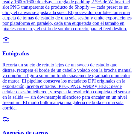
ready 1600x1600 de eBay, la regla de padding 2.5% de Walmart, el
slot PNG transparente de producto de Shopify — cada preset es un
clic y el canvas se ajusta a la spec. El procesador por lotes toma una
carpeta de tomas de estudio de una sola sesión y emite exportaciones
por plataforma en paralelo, cada una etiquetada con el tamaño en
píxeles correcto y el estilo de sombra correcto para el feed destino.
Fotógrafos
Recorta un sujeto de retrato lejos de un sweep de estudio que
distrae, recupera el borde de un cabello volado con la brocha manual
y compón la figura sobre un fondo suavemente graduado o un color
de marca. El pipeline conserva los metadatos DPI originales en la
exportación, acepta entradas JPEG, PNG, WebP y HEIC desde
celular o sesión tethered, y respeta la resolución completa del sensor
en la salida — sin downsample silencioso para encajar en un nivel
freemium. El modo bulk maneja una galería de boda en una sola
corrida.
Agencias de carros