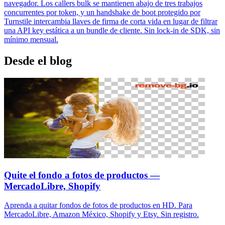
navegador. Los callers bulk se mantienen abajo de tres trabajos
concurrentes por token, y un handshake de boot protegido por
Turnstile intercambia llaves de firma de corta vida en lugar de filtrar
una API key estática a un bundle de cliente. Sin lock-in de SDK, sin
mínimo mensual.
Desde el blog
Quite el fondo a fotos de productos —
MercadoLibre, Shopify
Aprenda a quitar fondos de fotos de productos en HD. Para
MercadoLibre, Amazon México, Shopify y Etsy. Sin registro.