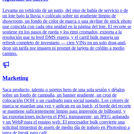
Levanta un vehículo de un patio, del piso de bahía de servicio o de
un lote bajo la lluvia y colócalo sobre un gradiente limpio de
showroom, un fondo de color de marca o una skyline de stock photo
que coincida con cada otra unidad en la página del lote. El recorte se
sostiene en los pasos de rueda y los rims cromados, exporta a la
resolución que tu feed DMS espera, y el carril bulk maneja un
refresh completo de inventario — cien VINs en un solo drag-and-
drop sin tarifa por imagen ni prompt de tarjeta de crédito a medio
camino.
Marketing
Saca producto, talento o sujetos hero de una sola sesión y déjalos
sobre un fondo de campaña, un banner gradiente, un crop de
colocación OOH o un cuadrado para social pagado. Los colores de
marca se guardan una vez y aplican en un batch, el borde del recorte
se mantiene suficientemente limpio para impresión de billboard, y
las exportaciones incluyen el PNG transparente, un JPEG aplanado
y un WebP para el equipo web. El procesador bulk convierte una
solicitud trimestral de assets de medio día de trabajo en Photoshop a
tarea de break para café.