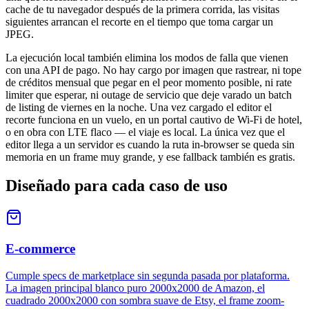
cache de tu navegador después de la primera corrida, las visitas
siguientes arrancan el recorte en el tiempo que toma cargar un
JPEG.
La ejecución local también elimina los modos de falla que vienen
con una API de pago. No hay cargo por imagen que rastrear, ni tope
de créditos mensual que pegar en el peor momento posible, ni rate
limiter que esperar, ni outage de servicio que deje varado un batch
de listing de viernes en la noche. Una vez cargado el editor el
recorte funciona en un vuelo, en un portal cautivo de Wi-Fi de hotel,
o en obra con LTE flaco — el viaje es local. La única vez que el
editor llega a un servidor es cuando la ruta in-browser se queda sin
memoria en un frame muy grande, y ese fallback también es gratis.
Diseñado para cada caso de uso
E-commerce
Cumple specs de marketplace sin segunda pasada por plataforma.
La imagen principal blanco puro 2000x2000 de Amazon, el
cuadrado 2000x2000 con sombra suave de Etsy, el frame zoom-