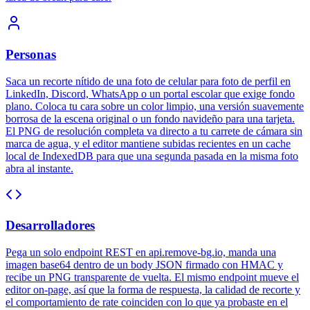
Personas
Saca un recorte nítido de una foto de celular para foto de perfil en
LinkedIn, Discord, WhatsApp o un portal escolar que exige fondo
plano. Coloca tu cara sobre un color limpio, una versión suavemente
borrosa de la escena original o un fondo navideño para una tarjeta.
El PNG de resolución completa va directo a tu carrete de cámara sin
marca de agua, y el editor mantiene subidas recientes en un cache
local de IndexedDB para que una segunda pasada en la misma foto
abra al instante.
Desarrolladores
Pega un solo endpoint REST en api.remove-bg.io, manda una
imagen base64 dentro de un body JSON firmado con HMAC y
recibe un PNG transparente de vuelta. El mismo endpoint mueve el
editor on-page, así que la forma de respuesta, la calidad de recorte y
el comportamiento de rate coinciden con lo que ya probaste en el