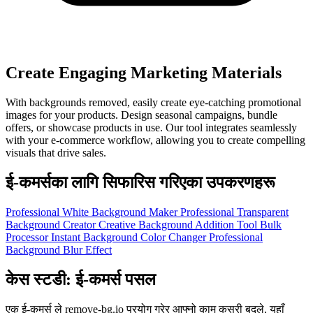
Create Engaging Marketing Materials
With backgrounds removed, easily create eye-catching promotional
images for your products. Design seasonal campaigns, bundle
offers, or showcase products in use. Our tool integrates seamlessly
with your e-commerce workflow, allowing you to create compelling
visuals that drive sales.
ई-कमर्सका लागि सिफारिस गरिएका उपकरणहरू
Professional White Background Maker
Professional Transparent
Background Creator
Creative Background Addition Tool
Bulk
Processor
Instant Background Color Changer
Professional
Background Blur Effect
केस स्टडी: ई-कमर्स पसल
एक ई-कमर्स ले remove-bg.io प्रयोग गरेर आफ्नो काम कसरी बदले, यहाँ