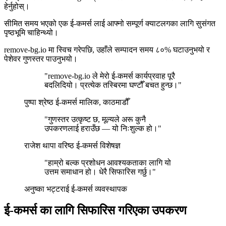
हेर्नुहोस्।
सीमित समय भएको एक ई-कमर्स लाई आफ्नो सम्पूर्ण क्याटलगका लागि सुसंगत
पृष्ठभूमि चाहिन्थ्यो।
remove-bg.io मा स्विच गरेपछि, उहाँले सम्पादन समय ८०% घटाउनुभयो र
पेशेवर गुणस्तर पाउनुभयो।
"remove-bg.io ले मेरो ई-कमर्स कार्यप्रवाह पूरै
बदलिदियो। प्रत्येक तस्बिरमा घण्टौँ बचत हुन्छ।"
पुष्पा श्रेष्ठ
ई-कमर्स मालिक, काठमाडौँ
"गुणस्तर उत्कृष्ट छ, मूल्यले अरू कुनै
उपकरणलाई हराउँछ — यो निःशुल्क हो।"
राजेश थापा
वरिष्ठ ई-कमर्स विशेषज्ञ
"हाम्रो बल्क प्रशोधन आवश्यकताका लागि यो
उत्तम समाधान हो। धेरै सिफारिस गर्छु।"
अनुष्का भट्टराई
ई-कमर्स व्यवस्थापक
ई-कमर्स का लागि सिफारिस गरिएका उपकरण