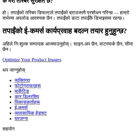
के मेरो तस्बिर सुरक्षित छ?
हो। तपाईंको तस्बिर डिफल्टले तपाईंको ब्राउजरमै प्रशोधन गरिन्छ — हाम्रो
सर्भरमा अपलोड आवश्यक छैन। तपाईंको डाटा तपाईंकै डिभाइसमा रहन्छ।
तपाईंको ई-कमर्स कार्यप्रवाह बदल्न तयार हुनुहुन्छ?
अहिले निःशुल्क सम्पादक आजमाउनुहोस्। साइन-अप छैन, वाटरमार्क छैन, सीमा
छैन।
Optimize Your Product Images
थप जान्नुहोस्
व्यक्तिगत
फोटोग्राफरहरू
मार्केटिङ
कार डिलरशिप
विकासकर्ताहरू
ई-कमर्स
व्यावसायिक हेडशट
घरजग्गा
सहयोग