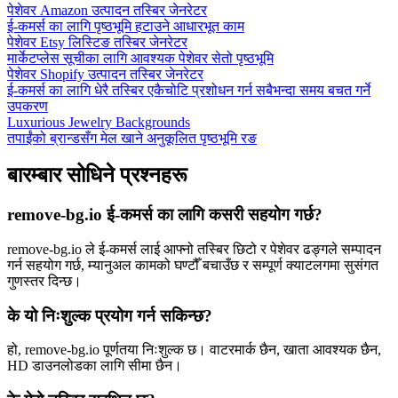
पेशेवर Amazon उत्पादन तस्बिर जेनरेटर
ई-कमर्स का लागि पृष्ठभूमि हटाउने आधारभूत काम
पेशेवर Etsy लिस्टिङ तस्बिर जेनरेटर
मार्केटप्लेस सूचीका लागि आवश्यक पेशेवर सेतो पृष्ठभूमि
पेशेवर Shopify उत्पादन तस्बिर जेनरेटर
ई-कमर्स का लागि धेरै तस्बिर एकैचोटि प्रशोधन गर्न सबैभन्दा समय बचत गर्ने
उपकरण
Luxurious Jewelry Backgrounds
तपाईंको ब्रान्डसँग मेल खाने अनुकूलित पृष्ठभूमि रङ
बारम्बार सोधिने प्रश्नहरू
remove-bg.io ई-कमर्स का लागि कसरी सहयोग गर्छ?
remove-bg.io ले ई-कमर्स लाई आफ्नो तस्बिर छिटो र पेशेवर ढङ्गले सम्पादन
गर्न सहयोग गर्छ, म्यानुअल कामको घण्टौँ बचाउँछ र सम्पूर्ण क्याटलगमा सुसंगत
गुणस्तर दिन्छ।
के यो निःशुल्क प्रयोग गर्न सकिन्छ?
हो, remove-bg.io पूर्णतया निःशुल्क छ। वाटरमार्क छैन, खाता आवश्यक छैन,
HD डाउनलोडका लागि सीमा छैन।