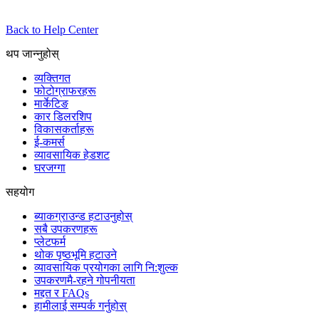
Back to Help Center
थप जान्नुहोस्
व्यक्तिगत
फोटोग्राफरहरू
मार्केटिङ
कार डिलरशिप
विकासकर्ताहरू
ई-कमर्स
व्यावसायिक हेडशट
घरजग्गा
सहयोग
ब्याकग्राउन्ड हटाउनुहोस्
सबै उपकरणहरू
प्लेटफर्म
थोक पृष्ठभूमि हटाउने
व्यावसायिक प्रयोगका लागि नि:शुल्क
उपकरणमै-रहने गोपनीयता
मद्दत र FAQs
हामीलाई सम्पर्क गर्नुहोस्