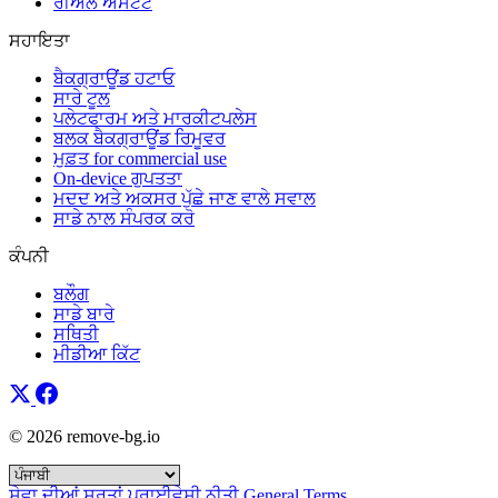
ਰੀਅਲ ਅਸਟੇਟ
ਸਹਾਇਤਾ
ਬੈਕਗ੍ਰਾਊਂਡ ਹਟਾਓ
ਸਾਰੇ ਟੂਲ
ਪਲੇਟਫਾਰਮ ਅਤੇ ਮਾਰਕੀਟਪਲੇਸ
ਬਲਕ ਬੈਕਗ੍ਰਾਊਂਡ ਰਿਮੂਵਰ
ਮੁਫ਼ਤ for commercial use
On-device ਗੁਪਤਤਾ
ਮਦਦ ਅਤੇ ਅਕਸਰ ਪੁੱਛੇ ਜਾਣ ਵਾਲੇ ਸਵਾਲ
ਸਾਡੇ ਨਾਲ ਸੰਪਰਕ ਕਰੋ
ਕੰਪਨੀ
ਬਲੌਗ
ਸਾਡੇ ਬਾਰੇ
ਸਥਿਤੀ
ਮੀਡੀਆ ਕਿੱਟ
© 2026 remove-bg.io
ਸੇਵਾ ਦੀਆਂ ਸ਼ਰਤਾਂ
ਪ੍ਰਾਈਵੇਸੀ ਨੀਤੀ
General Terms