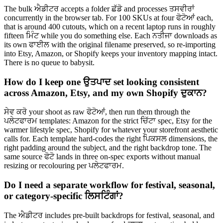
The bulk ਐਡੀਟਰ accepts a folder ਛੱਡੋ and processes ਤਸਵੀਰਾਂ
concurrently in the browser tab. For 100 SKUs at four ਫੋਟੋਆਂ each,
that is around 400 cutouts, which on a recent laptop runs in roughly
fifteen ਮਿੰਟ while you do something else. Each ਨਤੀਜਾ downloads as
its own ਫਾਈਲ with the original filename preserved, so re-importing
into Etsy, Amazon, or Shopify keeps your inventory mapping intact.
There is no queue to babysit.
How do I keep one ਉਤਪਾਦ set looking consistent
across Amazon, Etsy, and my own Shopify ਦੁਕਾਨ?
ਸੇਵ ਕਰੋ your shoot as raw ਫੋਟੋਆਂ, then run them through the
ਪਲੇਟਫਾਰਮ templates: Amazon for the strict ਚਿੱਟਾ spec, Etsy for the
warmer lifestyle spec, Shopify for whatever your storefront aesthetic
calls for. Each template hard-codes the right ਪਿਕਸਲ dimensions, the
right padding around the subject, and the right backdrop tone. The
same source ਫੋਟੋ lands in three on-spec exports without manual
resizing or recolouring per ਪਲੇਟਫਾਰਮ.
Do I need a separate workflow for festival, seasonal,
or category-specific ਲਿਸਟਿੰਗਾਂ?
The ਐਡੀਟਰ includes pre-built backdrops for festival, seasonal, and