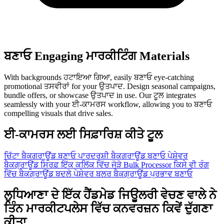
ਬਣਾਓ Engaging ਮਾਰਕੀਟਿੰਗ Materials
With backgrounds ਹਟਾਇਆ ਗਿਆ, easily ਬਣਾਓ eye-catching
promotional ਤਸਵੀਰਾਂ for your ਉਤਪਾਦ. Design seasonal campaigns,
bundle offers, or showcase ਉਤਪਾਦ in use. Our ਟੂਲ integrates
seamlessly with your ਈ-ਕਾਮਰਸ workflow, allowing you to ਬਣਾਓ
compelling visuals that drive sales.
ਈ-ਕਾਮਰਸ ਲਈ ਸਿਫ਼ਾਰਿਸ਼ ਕੀਤੇ ਟੂਲ
ਚਿੱਟਾ ਬੈਕਗਰਾਊਂਡ ਬਣਾਓ
ਪਾਰਦਰਸ਼ੀ ਬੈਕਗਰਾਊਂਡ ਬਣਾਓ
ਪੇਸ਼ੇਵਰ
ਬੈਕਗ੍ਰਾਊਂਡ ਸਿਰਫ਼ ਇੱਕ ਕਲਿੱਕ ਵਿੱਚ ਜੋੜੋ
Bulk Processor
ਕਿਸੇ ਵੀ ਰੰਗ
ਵਿੱਚ ਬੈਕਗ੍ਰਾਊਂਡ ਬਦਲੋ
ਪੇਸ਼ੇਵਰ ਬਲਰ ਬੈਕਗ੍ਰਾਊਂਡ ਪ੍ਰਭਾਵ ਬਣਾਓ
ਲੁਧਿਆਣਾ ਦੇ ਇੱਕ ਹੈਂਡਮੇਡ ਜਿਊਲਰੀ ਵੇਚਣ ਵਾਲੇ ਨੇ
ਤਿੰਨ ਮਾਰਕੀਟਪਲੇਸ ਵਿੱਚ ਕਨਵਰਜ਼ਨ ਕਿਵੇਂ ਦੁੱਗਣਾ
ਕੀਤਾ