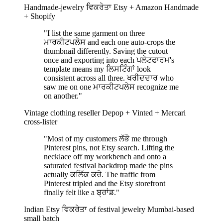
Handmade-jewelry ਵਿਕਰੇਤਾ
Etsy + Amazon Handmade
+ Shopify
"I list the same garment on three
ਮਾਰਕੀਟਪਲੇਸ and each one auto-crops the
thumbnail differently. Saving the cutout
once and exporting into each ਪਲੇਟਫਾਰਮ's
template means my ਲਿਸਟਿੰਗਾਂ look
consistent across all three. ਖਰੀਦਦਾਰ who
saw me on one ਮਾਰਕੀਟਪਲੇਸ recognize me
on another."
Vintage clothing reseller
Depop + Vinted + Mercari
cross-lister
"Most of my customers ਲੱਭੋ me through
Pinterest pins, not Etsy search. Lifting the
necklace off my workbench and onto a
saturated festival backdrop made the pins
actually ਕਲਿੱਕ ਕਰੋ. The traffic from
Pinterest tripled and the Etsy storefront
finally felt like a ਬ੍ਰਾਂਡ."
Indian Etsy ਵਿਕਰੇਤਾ of festival jewelry
Mumbai-based
small batch