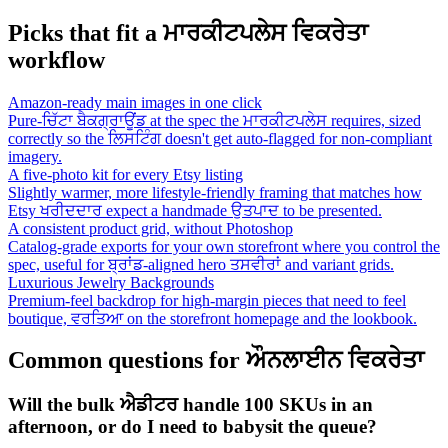
Picks that fit a ਮਾਰਕੀਟਪਲੇਸ ਵਿਕਰੇਤਾ
workflow
Amazon-ready main images in one click
Pure-ਚਿੱਟਾ ਬੈਕਗ੍ਰਾਊਂਡ at the spec the ਮਾਰਕੀਟਪਲੇਸ requires, sized
correctly so the ਲਿਸਟਿੰਗ doesn't get auto-flagged for non-compliant
imagery.
A five-photo kit for every Etsy listing
Slightly warmer, more lifestyle-friendly framing that matches how
Etsy ਖਰੀਦਦਾਰ expect a handmade ਉਤਪਾਦ to be presented.
A consistent product grid, without Photoshop
Catalog-grade exports for your own storefront where you control the
spec, useful for ਬ੍ਰਾਂਡ-aligned hero ਤਸਵੀਰਾਂ and variant grids.
Luxurious Jewelry Backgrounds
Premium-feel backdrop for high-margin pieces that need to feel
boutique, ਵਰਤਿਆ on the storefront homepage and the lookbook.
Common questions for ਔਨਲਾਈਨ ਵਿਕਰੇਤਾ
Will the bulk ਐਡੀਟਰ handle 100 SKUs in an
afternoon, or do I need to babysit the queue?