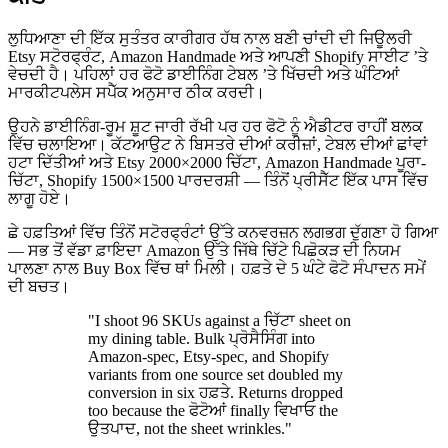
ਲੁਧਿਆਣਾ ਦੀ ਇੱਕ ਸੁਤੰਤਰ ਕਾਰੀਗਰ ਹੱਥ ਨਾਲ ਬਣੀ ਚਾਂਦੀ ਦੀ ਜਿਊਲਰੀ
Etsy ਸਟੋਰਫ੍ਰੰਟ, Amazon Handmade ਅਤੇ ਆਪਣੀ Shopify ਸਾਈਟ ’ਤੇ
ਵੇਚਦੀ ਹੈ। ਪਹਿਲਾਂ ਹਰ ਫੋਟੋ ਡਾਈਨਿੰਗ ਟੇਬਲ ’ਤੇ ਖਿੱਚਦੀ ਅਤੇ ਘੰਟਿਆਂ
ਮਾਰਕੀਟਪਲੇਸ ਸਪੈੱਕ ਅਨੁਸਾਰ ਠੀਕ ਕਰਦੀ।
ਉਹਨੇ ਡਾਈਨਿੰਗ-ਰੂਮ ਸ਼ੂਟ ਜਾਰੀ ਰੱਖੀ ਪਰ ਹਰ ਫੋਟੋ ਨੂੰ ਐਡੀਟਰ ਰਾਹੀਂ ਬਲਕ
ਵਿੱਚ ਚਲਾਇਆ। ਕੱਟਆਉਟ ਨੇ ਬਿਸਤਰੇ ਦੀਆਂ ਕਰੀਜ਼ਾਂ, ਟੇਬਲ ਦੀਆਂ ਛਾਂਵਾਂ
ਹਟਾ ਦਿੱਤੀਆਂ ਅਤੇ Etsy 2000×2000 ਚਿੱਟਾ, Amazon Handmade ਪੂਰਾ-
ਚਿੱਟਾ, Shopify 1500×1500 ਪਾਰਦਰਸ਼ੀ — ਤਿੰਨੋਂ ਪ੍ਰੀਸੈੱਟ ਇੱਕ ਪਾਸ ਵਿੱਚ
ਲਾਗੂ ਹੋਏ।
ਛੇ ਹਫ਼ਤਿਆਂ ਵਿੱਚ ਤਿੰਨੋਂ ਸਟੋਰਫ੍ਰੰਟਾਂ ਉੱਤੇ ਕਨਵਰਜ਼ਨ ਲਗਭਗ ਦੁੱਗਣਾ ਹੋ ਗਿਆ
— ਸਭ ਤੋਂ ਵੱਡਾ ਫ਼ਾਇਦਾ Amazon ਉੱਤੇ ਜਿੱਥੇ ਚਿੱਟੇ ਪਿਛੋਕੜ ਦੀ ਨਿਯਮ
ਪਾਲਣਾ ਨਾਲ Buy Box ਵਿੱਚ ਥਾਂ ਮਿਲੀ। ਹਫ਼ਤੇ ਦੇ 5 ਘੰਟੇ ਫੋਟੋ ਸੰਪਾਦਨ ਸਮੇਂ
ਦੀ ਬਚਤ।
"I shoot 96 SKUs against a ਚਿੱਟਾ sheet on
my dining table. Bulk ਪ੍ਰੋਸੈਸਿੰਗ into
Amazon-spec, Etsy-spec, and Shopify
variants from one source set doubled my
conversion in six ਹਫ਼ਤੇ. Returns dropped
too because the ਫੋਟੋਆਂ finally ਵਿਖਾਓ the
ਉਤਪਾਦ, not the sheet wrinkles."