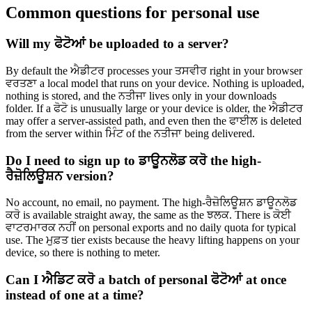
Common questions for personal use
Will my ਫੋਟੋਆਂ be uploaded to a server?
By default the ਐਡੀਟਰ processes your ਤਸਵੀਰ right in your browser
ਵਰਤਣਾ a local model that runs on your device. Nothing is uploaded,
nothing is stored, and the ਨਤੀਜਾ lives only in your downloads
folder. If a ਫੋਟੋ is unusually large or your device is older, the ਐਡੀਟਰ
may offer a server-assisted path, and even then the ਫਾਈਲ is deleted
from the server within ਮਿੰਟ of the ਨਤੀਜਾ being delivered.
Do I need to sign up to ਡਾਊਨਲੋਡ ਕਰੋ the high-
ਰੈਜ਼ੋਲਿਊਸ਼ਨ version?
No account, no email, no payment. The high-ਰੈਜ਼ੋਲਿਊਸ਼ਨ ਡਾਊਨਲੋਡ
ਕਰੋ is available straight away, the same as the ਝਲਕ. There is ਕੋਈ
ਵਾਟਰਮਾਰਕ ਨਹੀਂ on personal exports and no daily quota for typical
use. The ਮੁਫ਼ਤ tier exists because the heavy lifting happens on your
device, so there is nothing to meter.
Can I ਐਡਿਟ ਕਰੋ a batch of personal ਫੋਟੋਆਂ at once
instead of one at a time?