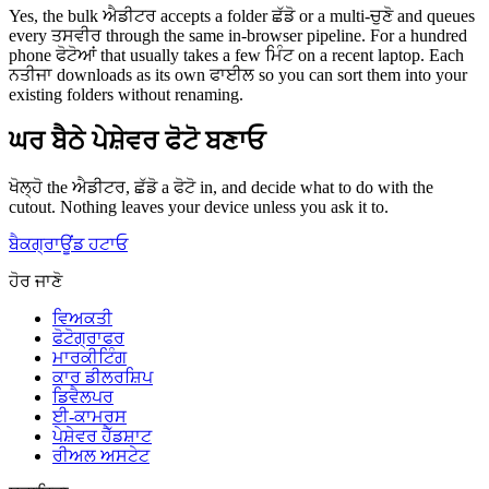
Yes, the bulk ਐਡੀਟਰ accepts a folder ਛੱਡੋ or a multi-ਚੁਣੋ and queues
every ਤਸਵੀਰ through the same in-browser pipeline. For a hundred
phone ਫੋਟੋਆਂ that usually takes a few ਮਿੰਟ on a recent laptop. Each
ਨਤੀਜਾ downloads as its own ਫਾਈਲ so you can sort them into your
existing folders without renaming.
ਘਰ ਬੈਠੇ ਪੇਸ਼ੇਵਰ ਫੋਟੋ ਬਣਾਓ
ਖੋਲ੍ਹੋ the ਐਡੀਟਰ, ਛੱਡੋ a ਫੋਟੋ in, and decide what to do with the
cutout. Nothing leaves your device unless you ask it to.
ਬੈਕਗ੍ਰਾਊਂਡ ਹਟਾਓ
ਹੋਰ ਜਾਣੋ
ਵਿਅਕਤੀ
ਫੋਟੋਗ੍ਰਾਫਰ
ਮਾਰਕੀਟਿੰਗ
ਕਾਰ ਡੀਲਰਸ਼ਿਪ
ਡਿਵੈਲਪਰ
ਈ-ਕਾਮਰਸ
ਪੇਸ਼ੇਵਰ ਹੈੱਡਸ਼ਾਟ
ਰੀਅਲ ਅਸਟੇਟ