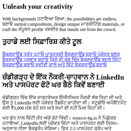
Unleash your creativity
With backgrounds ਹਟਾਇਆ ਗਿਆ, the possibilities are endless.
ਬਣਾਓ surreal compositions, design unique ਮਾਰਕੀਟਿੰਗ materials, or
craft the ਸੰਪੂਰਨ profile ਤਸਵੀਰ that stands out from the crowd.
ਤੁਹਾਡੇ ਲਈ ਸਿਫ਼ਾਰਿਸ਼ ਕੀਤੇ ਟੂਲ
ਬੈਕਗਰਾਊਂਡ ਤੁਰੰਤ ਹਟਾਓ
ਪਾਰਦਰਸ਼ੀ ਬੈਕਗਰਾਊਂਡ ਬਣਾਓ
ਪੇਸ਼ੇਵਰ ਬਲਰ
ਬੈਕਗ੍ਰਾਊਂਡ ਪ੍ਰਭਾਵ ਬਣਾਓ
ਕਿਸੇ ਵੀ ਰੰਗ ਵਿੱਚ ਬੈਕਗ੍ਰਾਊਂਡ ਬਦਲੋ
ਚਿੱਟਾ
ਬੈਕਗਰਾਊਂਡ ਬਣਾਓ
ਸਦੀਵੀ ਕਾਲੇ ਅਤੇ ਚਿੱਟੇ ਬੈਕਗ੍ਰਾਊਂਡ ਬਣਾਓ
ਚੰਡੀਗੜ੍ਹ ਦੇ ਇੱਕ ਨੌਕਰੀ-ਚਾਹਵਾਨ ਨੇ LinkedIn
ਅਤੇ ਪਾਸਪੋਰਟ ਫੋਟੋ ਘਰ ਬੈਠੇ ਕਿਵੇਂ ਬਣਾਈ
ਚੰਡੀਗੜ੍ਹ ਵਿੱਚ ਇੱਕ ਸਾਫਟਵੇਅਰ ਇੰਜੀਨੀਅਰ ਨੌਕਰੀ ਲੱਭ ਰਿਹਾ ਸੀ ਅਤੇ
ਉਸ ਨੂੰ LinkedIn ਲਈ ਪੇਸ਼ੇਵਰ ਹੈੱਡਸ਼ੌਟ ਚਾਹੀਦਾ ਸੀ। ਸਟੂਡੀਓ ਅਪੌਇੰਟਮੈਂਟ
ਲਈ ₹3,000 ਮੰਗ ਰਹੇ ਸਨ ਅਤੇ ਸਮਾਂ ਵੀ ਨਹੀਂ ਮਿਲ ਰਿਹਾ ਸੀ।
ਘਰ ਫ਼ੋਨ ਨਾਲ ਚਿੱਟੀ ਕੰਧ ਅੱਗੇ ਫੋਟੋ ਖਿੱਚੀ। remove-bg.io ਨੇ ਪਿਛੋਕੜ
ਹਟਾਇਆ, LinkedIn ਲਈ ਪੇਸ਼ੇਵਰ ਚਿੱਟਾ ਅਤੇ ਪਾਸਪੋਰਟ ਲਈ ਨਿਯਮ-
ਅਨੁਸਾਰ ਨੀਲਾ ਬੈਕਡ੍ਰੌਪ ਜੋੜਿਆ। ਫਿਰ 2:3 ਪਾਸਪੋਰਟ ਕ੍ਰੌਪ ਅਤੇ