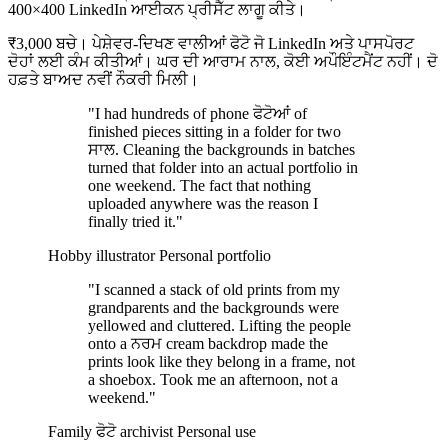
400×400 LinkedIn ਆਈਕਨ ਪ੍ਰੀਸੈੱਟ ਲਾਗੂ ਕੀਤੇ।
₹3,000 ਬਚੇ। ਪੇਸ਼ੇਵਰ-ਦਿਖਣ ਵਾਲੀਆਂ ਫੋਟੋ ਜੋ LinkedIn ਅਤੇ ਪਾਸਪੋਰਟ
ਦੋਹਾਂ ਲਈ ਕੰਮ ਕੀਤੀਆਂ। ਘਰ ਦੀ ਆਰਾਮ ਨਾਲ, ਕੋਈ ਅਪੌਇੰਟਮੈਂਟ ਨਹੀਂ। ਦੋ
ਹਫ਼ਤੇ ਬਾਅਦ ਨਵੀਂ ਨੌਕਰੀ ਮਿਲੀ।
"I had hundreds of phone ਫੋਟੋਆਂ of
finished pieces sitting in a folder for two
ਸਾਲ. Cleaning the backgrounds in batches
turned that folder into an actual portfolio in
one weekend. The fact that nothing
uploaded anywhere was the reason I
finally tried it."
Hobby illustrator
Personal portfolio
"I scanned a stack of old prints from my
grandparents and the backgrounds were
yellowed and cluttered. Lifting the people
onto a ਨਰਮ cream backdrop made the
prints look like they belong in a frame, not
a shoebox. Took me an afternoon, not a
weekend."
Family ਫੋਟੋ archivist
Personal use