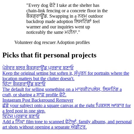
"Every dog ਫੋਟੋ I take at the shelter has
chain-link fencing or a concrete floor in the
ਬੈਕਗ੍ਰਾਊਂਡ. Swapping in a ਨਰਮ outdoor
backdrop made adoption ਲਿਸਟਿੰਗਾਂ feel
warmer and our inquiries went up
noticeably the same ਮਹੀਨਾ."
Volunteer dog rescuer
Adoption profiles
Picks that fit personal projects
ਪੇਸ਼ੇਵਰ ਬਲਰ ਬੈਕਗ੍ਰਾਊਂਡ ਪ੍ਰਭਾਵ ਬਣਾਓ
Keep the original setting but soften it, ਸੰਪੂਰਨ for portraits where the
location matters but the clutter doesn't.
ਚਿੱਟਾ ਬੈਕਗਰਾਊਂਡ ਬਣਾਓ
The default for selling something on a ਮਾਰਕੀਟਪਲੇਸ, ਲਿਸਟਿੰਗ a
craft, or sharing a ਸਾਫ਼ profile ਫੋਟੋ.
Instagram Post Background Remover
ਛੱਡੋ your subject onto a square canvas at the right ਪਿਕਸਲ ਆਕਾਰ for
a feed post in one step.
ਵਿੰਟੇਜ ਪ੍ਰਭਾਵ ਬਣਾਓ
Add a ਨਿੱਘਾ film tone to scanned ਫੋਟੋਆਂ, family albums, and personal
art shots without opening a separate ਐਡੀਟਰ.