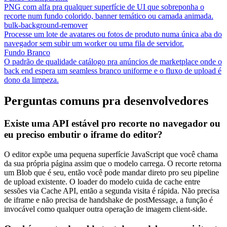
PNG com alfa pra qualquer superfície de UI que sobreponha o
recorte num fundo colorido, banner temático ou camada animada.
bulk-background-remover
Processe um lote de avatares ou fotos de produto numa única aba do
navegador sem subir um worker ou uma fila de servidor.
Fundo Branco
O padrão de qualidade catálogo pra anúncios de marketplace onde o
back end espera um seamless branco uniforme e o fluxo de upload é
dono da limpeza.
Perguntas comuns pra desenvolvedores
Existe uma API estável pro recorte no navegador ou
eu preciso embutir o iframe do editor?
O editor expõe uma pequena superfície JavaScript que você chama
da sua própria página assim que o modelo carrega. O recorte retorna
um Blob que é seu, então você pode mandar direto pro seu pipeline
de upload existente. O loader do modelo cuida de cache entre
sessões via Cache API, então a segunda visita é rápida. Não precisa
de iframe e não precisa de handshake de postMessage, a função é
invocável como qualquer outra operação de imagem client-side.