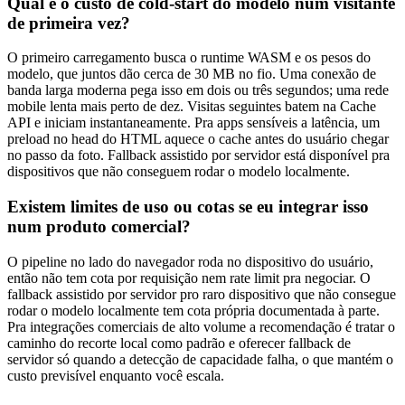
Qual é o custo de cold-start do modelo num visitante
de primeira vez?
O primeiro carregamento busca o runtime WASM e os pesos do
modelo, que juntos dão cerca de 30 MB no fio. Uma conexão de
banda larga moderna pega isso em dois ou três segundos; uma rede
mobile lenta mais perto de dez. Visitas seguintes batem na Cache
API e iniciam instantaneamente. Pra apps sensíveis a latência, um
preload no head do HTML aquece o cache antes do usuário chegar
no passo da foto. Fallback assistido por servidor está disponível pra
dispositivos que não conseguem rodar o modelo localmente.
Existem limites de uso ou cotas se eu integrar isso
num produto comercial?
O pipeline no lado do navegador roda no dispositivo do usuário,
então não tem cota por requisição nem rate limit pra negociar. O
fallback assistido por servidor pro raro dispositivo que não consegue
rodar o modelo localmente tem cota própria documentada à parte.
Pra integrações comerciais de alto volume a recomendação é tratar o
caminho do recorte local como padrão e oferecer fallback de
servidor só quando a detecção de capacidade falha, o que mantém o
custo previsível enquanto você escala.