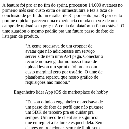
A feature foi pro ar no fim do sprint, processou 14.000 avatares no
primeiro mês sem custo extra de infraestrutura e fez a taxa de
conclusão de perfil do time saltar de 31 por cento pra 58 por cento
porque o picker pareceu uma experiência curada em vez de um
campo de upload sem graça. A conta da plataforma ficou estável. O
time guardou o mesmo padrão pra um futuro passo de foto de
listagem de produto.
"A gente precisava de um cropper de
avatar que não adicionasse um serviço
server-side nem uma API paga. Conectar o
recorte no navegador no nosso fluxo de
upload levou um sprint e foi pro ar com
custo marginal zero por usuário. O time de
plataforma reparou que nosso gráfico de
requisições não mudou."
Engenheiro líder
App iOS de marketplace de hobby
"Eu sou o único engenheiro e precisava de
um passo de foto de perfil que não puxasse
um SDK de terceiro pra eu cuidar pra
sempre. Um recorte client-side significou
que entreguei a feature e esqueci dela. Sem
chaves pra rotacionar, sem rate limit, sem