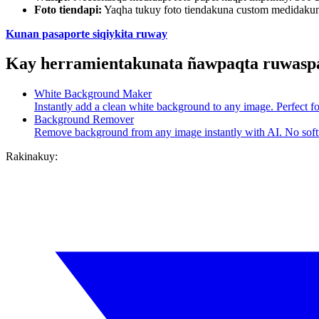
Foto tiendapi:
Yaqha tukuy foto tiendakuna custom medidakun
Kunan pasaporte siqiykita ruway
Kay herramientakunata ñawpaqta ruwasp
White Background Maker
Instantly add a clean white background to any image. Perfect fo
Background Remover
Remove background from any image instantly with AI. No softwa
Rakinakuy: