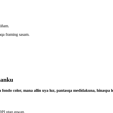
iñam.
aqa framing sasam.
Kanku
ondo color, mana allin uya luz, pantasqa medidakuna, hinaspa l
DPI utaq aswan.