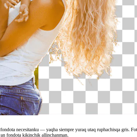
fondota necesitanku — yaqha siempre yuraq utaq ruphachisqa gris. Fot
n fondota kikinchik allinchanman.