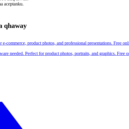
a aceptanku.
a qhaway
r e-commerce, product photos, and professional presentations. Free onli
re needed. Perfect for product photos, portraits, and graphics. Free 