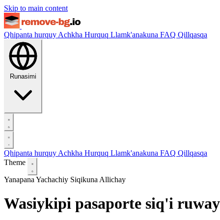
Skip to main content
Qhipanta hurquy
Achkha Hurquq
Llamk'anakuna
FAQ
Qillqasqa
Runasimi
Qhipanta hurquy
Achkha Hurquq
Llamk'anakuna
FAQ
Qillqasqa
Theme
Yanapana Yachachiy
Siqikuna Allichay
Wasiykipi pasaporte siq'i ruway 