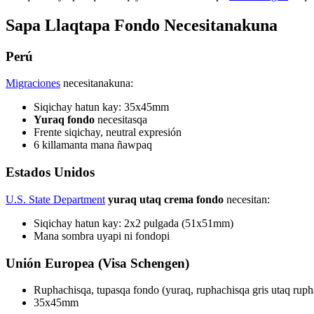
Sapa Llaqtapa Fondo Necesitanakuna
Perú
Migraciones
necesitanakuna:
Siqichay hatun kay: 35x45mm
Yuraq fondo
necesitasqa
Frente siqichay, neutral expresión
6 killamanta mana ñawpaq
Estados Unidos
U.S. State Department
yuraq utaq crema fondo
necesitan:
Siqichay hatun kay: 2x2 pulgada (51x51mm)
Mana sombra uyapi ni fondopi
Unión Europea (Visa Schengen)
Ruphachisqa, tupasqa fondo (yuraq, ruphachisqa gris utaq ruph
35x45mm