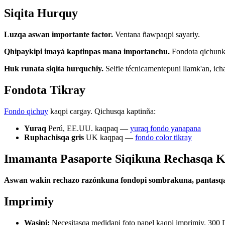
Siqita Hurquy
Luzqa aswan importante factor.
Ventana ñawpaqpi sayariy.
Qhipaykipi imayá kaptinpas mana importanchu.
Fondota qichunk
Huk runata siqita hurquchiy.
Selfie técnicamentepuni llamk'an, ich
Fondota Tikray
Fondo qichuy
kaqpi cargay. Qichusqa kaptinña:
Yuraq
Perú, EE.UU. kaqpaq —
yuraq fondo yanapana
Ruphachisqa gris
UK kaqpaq —
fondo color tikray
Imamanta Pasaporte Siqikuna Rechasqa 
Aswan wakin rechazo razónkuna fondopi sombrakuna, pantasqa f
Imprimiy
Wasipi:
Necesitasqa medidapi foto papel kaqpi imprimiy. 300 