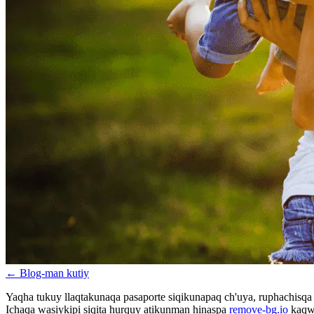
←
Blog-man kutiy
Yaqha tukuy llaqtakunaqa pasaporte siqikunapaq ch'uya, ruphachisqa 
Ichaqa wasiykipi siqita hurquy atikunman hinaspa
remove-bg.io
kaqwa