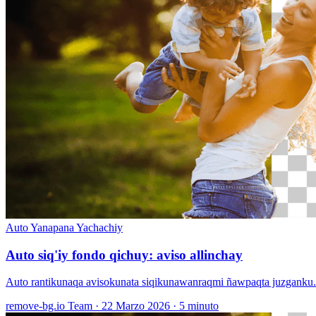
Auto
Yanapana Yachachiy
Auto siq'iy fondo qichuy: aviso allinchay
Auto rantikunaqa avisokunata siqikunawanraqmi ñawpaqta juzganku. 
remove-bg.io Team
·
22 Marzo 2026
·
5 minuto