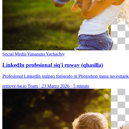
Social Media
Yanapana Yachachiy
LinkedIn profesional siq'i ruway (qhasilla)
Profesional LinkedIn siqipaq fotógrafo ni Photoshop mana necesitan
remove-bg.io Team
·
23 Marzo 2026
·
5 minuto