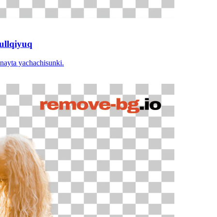
ullqiyuq
nayta yachachisunki.