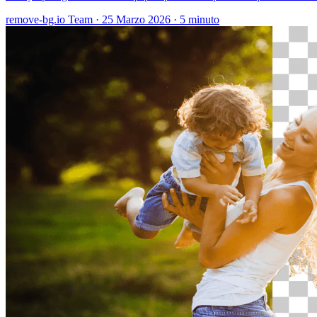
remove-bg.io Team
·
25 Marzo 2026
·
5 minuto