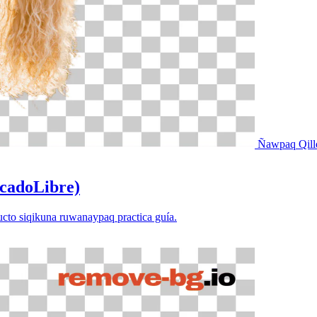
Ñawpaq Qill
rcadoLibre)
cto siqikuna ruwanaypaq practica guía.