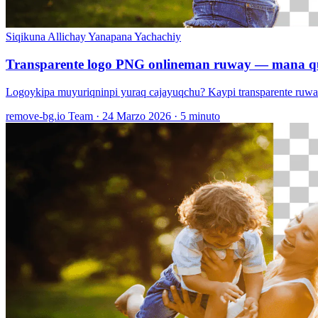
Siqikuna Allichay
Yanapana Yachachiy
Transparente logo PNG onlineman ruway — mana q
Logoykipa muyuriqninpi yuraq cajayuqchu? Kaypi transparente ruwa
remove-bg.io Team
·
24 Marzo 2026
·
5 minuto