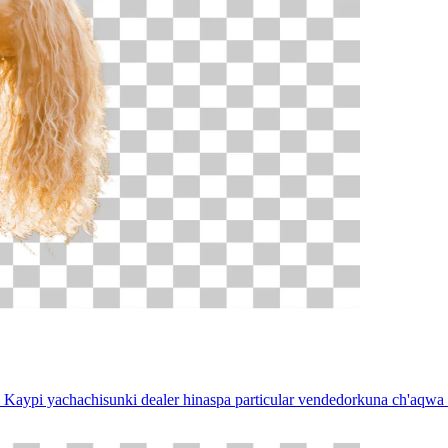
Kaypi yachachisunki dealer hinaspa particular vendedorkuna ch'aqwa