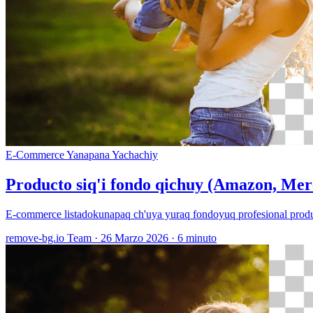
E-Commerce
Yanapana Yachachiy
Producto siq'i fondo qichuy (Amazon, Me
E-commerce listadokunapaq ch'uya yuraq fondoyuq profesional produ
remove-bg.io Team
·
26 Marzo 2026
·
6 minuto