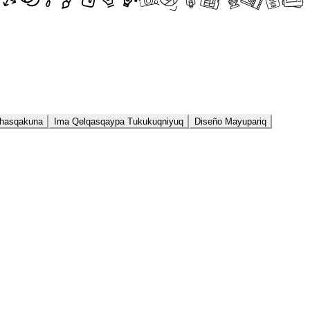
hasqakuna
Ima Qelqasqaypa Tukukuqniyuq
Diseño Mayupariq