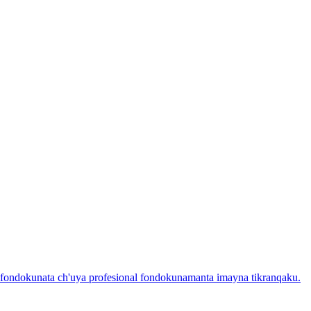
 fondokunata ch'uya profesional fondokunamanta imayna tikranqaku.