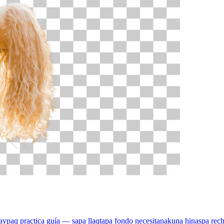
anaypaq practica guía — sapa llaqtapa fondo necesitanakuna hinaspa 