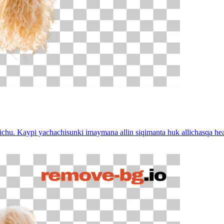
kichu. Kaypi yachachisunki imaymana allin siqimanta huk allichasqa he