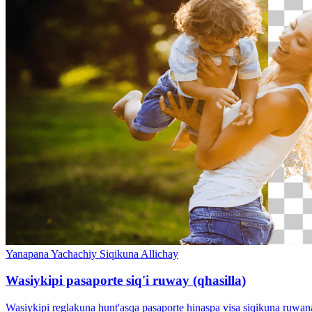
Yanapana Yachachiy
Siqikuna Allichay
Wasiykipi pasaporte siq'i ruway (qhasilla)
Wasiykipi reglakuna hunt'asqa pasaporte hinaspa visa siqikuna ruw