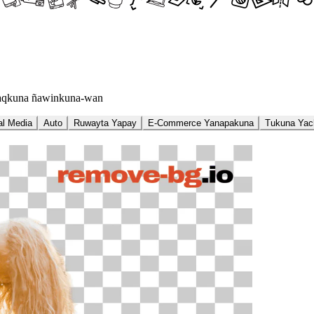
chaqkuna ñawinkuna-wan
al Media
Auto
Ruwayta Yapay
E-Commerce Yanapakuna
Tukuna Yac