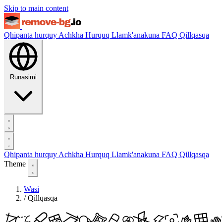
Skip to main content
Qhipanta hurquy
Achkha Hurquq
Llamk'anakuna
FAQ
Qillqasqa
Runasimi
Qhipanta hurquy
Achkha Hurquq
Llamk'anakuna
FAQ
Qillqasqa
Theme
Wasi
/
Qillqasqa