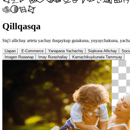
Qillqasqa
Siq'i allichay arteta yachay ñuqaykup guiakuna, yuyaychakuna, ya
Llapan
E-Commerce
Yanapana Yachachiy
Siqikuna Allichay
Soci
Imagen Ruwanap
Imay Rurashallay
Kamachikuykunata Tammyay