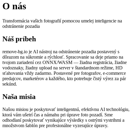
O nás
Transformácia vašich fotografií pomocou umelej inteligencie na
odstránenie pozadia
Náš príbeh
remove-bg.io je AI nástroj na odstránenie pozadia postavený s
dôrazom na súkromie a rýchlosť. Spracovanie sa deje priamo na
tvojom zariadení cez ONNX/WASM — žiadna registrácia, žiadne
vodoznaky, žiadny upload na server v štandardnom režime, HD
sťahovania vždy zadarmo. Postavené pre fotografov, e-commerce
predajcov, marketérov a každého, kto potrebuje čistý výrez za pár
sekúnd.
Naša misia
Našou misiou je poskytovať inteligentnú, efektívnu AI technológiu,
ktorá vám ušetrí čas a námahu pri úprave foto pozadí. Sme
odhodlaní poskytovať vynikajúce výsledky s ostrými vystrihmi a
množstvom šablón pre profesionálne vyzerajúce úpravy.