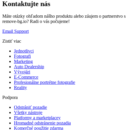
Kontaktujte nás
Máte otázky ohľadom nášho produktu alebo záujem o partnerstvo s
remove-bg.io? Radi o vás počujeme!
Email Support
Zistiť viac
Jednotlivci
Fotografi
Marketing
Auto Dealership
Vývojári
E-Commerce
Profesionálne portrétne fotografie
Reality
Podpora
Odstrániť pozadie
Všetky nástroje
Platformy a marketplacey
Hromadné odstránenie pozadia
Komerčné použitie zdarma