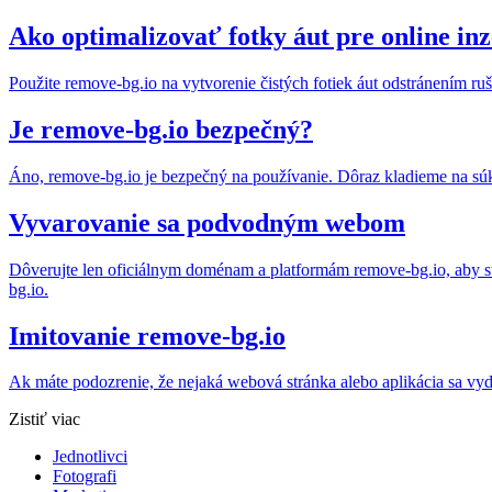
Ako optimalizovať fotky áut pre online in
Použite remove-bg.io na vytvorenie čistých fotiek áut odstránením ru
Je remove-bg.io bezpečný?
Áno, remove-bg.io je bezpečný na používanie. Dôraz kladieme na súk
Vyvarovanie sa podvodným webom
Dôverujte len oficiálnym doménam a platformám remove-bg.io, aby st
bg.io.
Imitovanie remove-bg.io
Ak máte podozrenie, že nejaká webová stránka alebo aplikácia sa vy
Zistiť viac
Jednotlivci
Fotografi