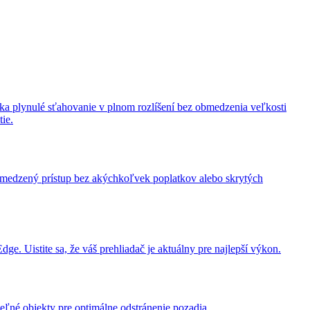
ka plynulé sťahovanie v plnom rozlíšení bez obmedzenia veľkosti
tie.
obmedzený prístup bez akýchkoľvek poplatkov alebo skrytých
. Uistite sa, že váš prehliadač je aktuálny pre najlepší výkon.
né objekty pre optimálne odstránenie pozadia.