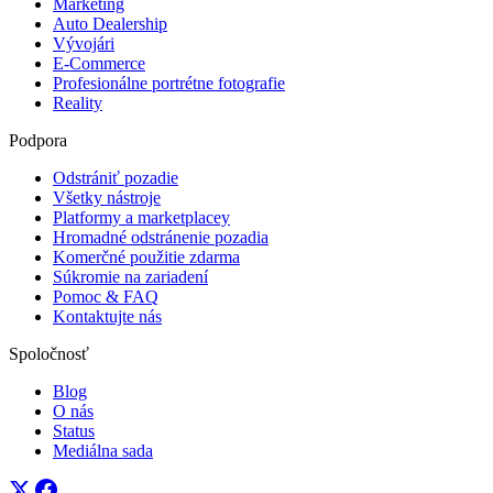
Marketing
Auto Dealership
Vývojári
E-Commerce
Profesionálne portrétne fotografie
Reality
Podpora
Odstrániť pozadie
Všetky nástroje
Platformy a marketplacey
Hromadné odstránenie pozadia
Komerčné použitie zdarma
Súkromie na zariadení
Pomoc & FAQ
Kontaktujte nás
Spoločnosť
Blog
O nás
Status
Mediálna sada