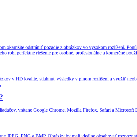
ľom okamžite odstrániť pozadie z obrázkov vo vysokom rozlíšení. Ponú
neho robí perfektné riešenie pre osobné, profesionálne a komerčné použi
ázkov v HD kvalite, stiahnuť výsledky v plnom rozlíšení a využiť ne
.
?
ačov, vrátane Google Chrome, Mozilla Firefox, Safari a Microsoft Edge
ane JPEG, PNG a BMP. Obrázky by mali ideálne obsahovať rozpoznateľ