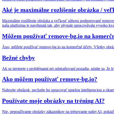
Aké je maximálne rozlíšenie obrázka / ve
Maximálne rozlíšenie obrázka a veľkosť súboru podporované remove-b
naša platforma je navrhnutá tak, aby plynule spracovávala vysoko kv
Môžem používať remove-bg.io na komerčn
Áno, môžete používať remove-bg.io na komerčné účely. Všetky obrá
Bežné chyby
Ak sa stretnete s problémami pri odstraňovaní pozadia, uistite sa, že 
Ako môžem používať remove-bg.io?
Nahrajte obrázok, nechajte ho spracovať umelou inteligenciou a okamž
Používate moje obrázky na tréning AI?
Nie, nepoužívame obrázky zákazníkov na trénovanie našej AI, pokiaľ