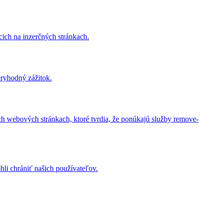
cich na inzerčných stránkach.
eryhodný zážitok.
ch webových stránkach, ktoré tvrdia, že ponúkajú služby remove-
li chrániť našich používateľov.