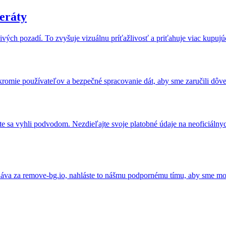
zeráty
šivých pozadí. To zvyšuje vizuálnu príťažlivosť a priťahuje viac kupujú
romie používateľov a bezpečné spracovanie dát, aby sme zaručili dôv
e sa vyhli podvodom. Nezdieľajte svoje platobné údaje na neoficiálny
dáva za remove-bg.io, nahláste to nášmu podpornému tímu, aby sme moh