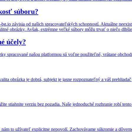
ľkosť súboru?
g.io závisia od našich spracovateľských schopností. Aktuálne neexist
alitné obrázky. Avšak, extrémne veľké súbory môžu trvať o niečo dlhšie
é účely?
zky spracované našou platformou sú voľne použiteľné, vrátane obchod
kvalita obrázka je dobrá, subjekt je jasne rozpoznateľný a váš prehliad
ite stiahnite verziu bez pozadia. Naše jednoduché rozhranie robí tent
 nám to užívateľ explicitne nepovolí. Zachovávame súkromie a dôvern