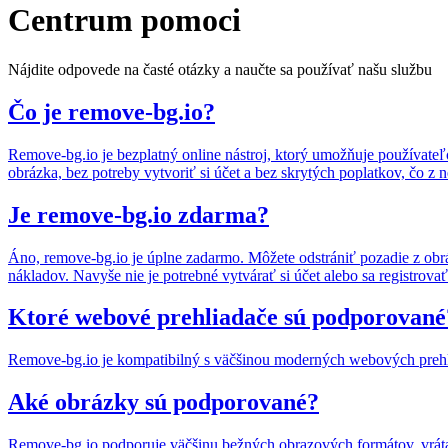
Centrum pomoci
Nájdite odpovede na časté otázky a naučte sa používať našu službu
Čo je remove-bg.io?
Remove-bg.io je bezplatný online nástroj, ktorý umožňuje používate
obrázka, bez potreby vytvoriť si účet a bez skrytých poplatkov, čo z 
Je remove-bg.io zdarma?
Áno, remove-bg.io je úplne zadarmo. Môžete odstrániť pozadie z obr
nákladov. Navyše nie je potrebné vytvárať si účet alebo sa registrovať
Ktoré webové prehliadače sú podporované
Remove-bg.io je kompatibilný s väčšinou moderných webových prehliad
Aké obrázky sú podporované?
Remove-bg.io podporuje väčšinu bežných obrazových formátov, vrát